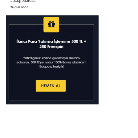
Jackpotlarda…
% gün önce