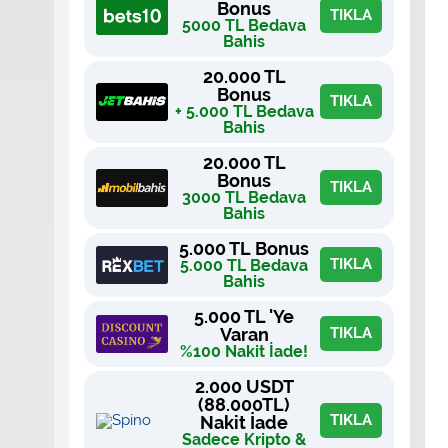
Bonus
TIKLA
5000 TL Bedava
Bahis
20.000 TL
Bonus
TIKLA
+ 5.000 TL Bedava
Bahis
20.000 TL
Bonus
TIKLA
3000 TL Bedava
Bahis
5.000 TL Bonus
TIKLA
5.000 TL Bedava
Bahis
5.000 TL 'Ye
Varan
TIKLA
%100 Nakit İade!
2.000 USDT
(88.000TL)
TIKLA
Nakit İade
Sadece Kripto &