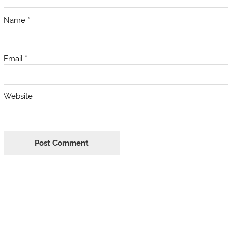
Name
*
Email
*
Website