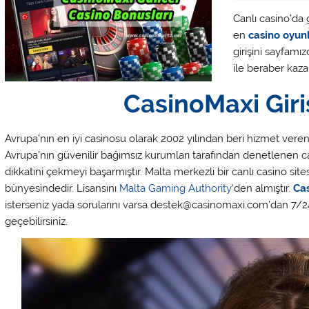
Canlı casino’da 
en
casino oyun
girişini sayfamı
ile beraber kazan
CasinoMaxi Giri
Avrupa’nın en iyi casinosu olarak 2002 yılından beri hizmet vere
Avrupa’nın güvenilir bağımsız kurumları tarafından denetlenen cas
dikkatini çekmeyi başarmıştır. Malta merkezli bir canlı casino sit
bünyesindedir. Lisansını
Malta Gaming Authority
‘den almıştır.
Ca
isterseniz yada sorularını varsa destek@casinomaxi.com’dan 7/24 ç
geçebilirsiniz.