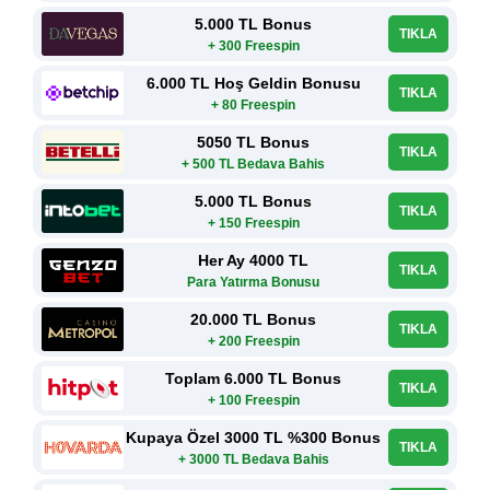
5.000 TL Bonus
TIKLA
+ 300 Freespin
6.000 TL Hoş Geldin Bonusu
TIKLA
+ 80 Freespin
5050 TL Bonus
TIKLA
+ 500 TL Bedava Bahis
5.000 TL Bonus
TIKLA
+ 150 Freespin
Her Ay 4000 TL
TIKLA
Para Yatırma Bonusu
20.000 TL Bonus
TIKLA
+ 200 Freespin
Toplam 6.000 TL Bonus
TIKLA
+ 100 Freespin
Kupaya Özel 3000 TL %300 Bonus
TIKLA
+ 3000 TL Bedava Bahis