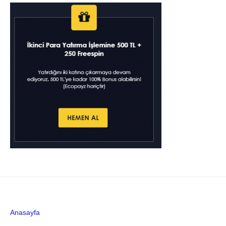
Anasayfa