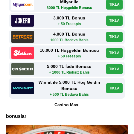
Milyar ile
TIKLA
8000 TL Hoşgeldin Bonusu
3.000 TL Bonus
TIKLA
+ 50 Freespin
4.000 TL Bonus
TIKLA
1000 TL Bedava Bahis
10.000 TL Hoşgeldin Bonusu
TIKLA
+ 50 Freespin
5.000 TL İade Bonusu
TIKLA
+ 1000 TL Risksiz Bahis
Winnit ile 5.000 TL Hoş Geldin
Bonusu
TIKLA
+ 500 TL Bedava Bahis
Casino Maxi
bonuslar