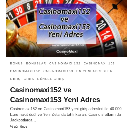
BONUS
BONUSLAR
CASINOMAXI 152
CASINOMAXI 153
CASINOMAXI152
CASINOMAXI153
EN YENI ADRESLER
GIRIŞ
GIRIS
GÜNCEL GIRIŞ
Casinomaxi152 ve
Casinomaxi153 Yeni Adres
Casinomaxi152 ve Casinomaxi153 yeni giriş adresleri ile 40.000
Euro nakit ödül ve Yeni Zelanda tatili kazan. Casino slotların da
Jackpotlarda…
% gün önce