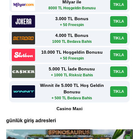
Milyar ile
TIKLA
8000 TL Hoşgeldin Bonusu
3.000 TL Bonus
TIKLA
+ 50 Freespin
4.000 TL Bonus
TIKLA
1000 TL Bedava Bahis
10.000 TL Hoşgeldin Bonusu
TIKLA
+ 50 Freespin
5.000 TL İade Bonusu
TIKLA
+ 1000 TL Risksiz Bahis
Winnit ile 5.000 TL Hoş Geldin
Bonusu
TIKLA
+ 500 TL Bedava Bahis
Casino Maxi
günlük giriş adresleri