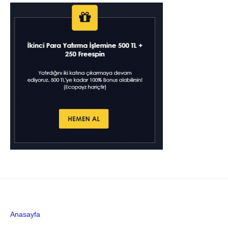
Anasayfa