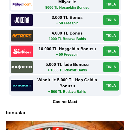
Milyar ile
TIKLA
8000 TL Hoşgeldin Bonusu
3.000 TL Bonus
TIKLA
+ 50 Freespin
4.000 TL Bonus
TIKLA
1000 TL Bedava Bahis
10.000 TL Hoşgeldin Bonusu
TIKLA
+ 50 Freespin
5.000 TL İade Bonusu
TIKLA
+ 1000 TL Risksiz Bahis
Winnit ile 5.000 TL Hoş Geldin
Bonusu
TIKLA
+ 500 TL Bedava Bahis
Casino Maxi
bonuslar