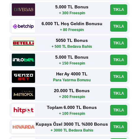
5.000 TL Bonus
TIKLA
+ 300 Freespin
6.000 TL Hoş Geldin Bonusu
TIKLA
+ 80 Freespin
5050 TL Bonus
TIKLA
+ 500 TL Bedava Bahis
5.000 TL Bonus
TIKLA
+ 150 Freespin
Her Ay 4000 TL
TIKLA
Para Yatırma Bonusu
20.000 TL Bonus
TIKLA
+ 200 Freespin
Toplam 6.000 TL Bonus
TIKLA
+ 100 Freespin
Kupaya Özel 3000 TL %300 Bonus
TIKLA
+ 3000 TL Bedava Bahis