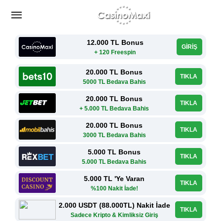
12.000 TL Bonus
GİRİŞ
+ 120 Freespin
20.000 TL Bonus
TIKLA
5000 TL Bedava Bahis
20.000 TL Bonus
TIKLA
+ 5.000 TL Bedava Bahis
20.000 TL Bonus
TIKLA
3000 TL Bedava Bahis
5.000 TL Bonus
TIKLA
5.000 TL Bedava Bahis
5.000 TL 'Ye Varan
TIKLA
%100 Nakit İade!
2.000 USDT (88.000TL) Nakit İade
TIKLA
Sadece Kripto & Kimliksiz Giriş