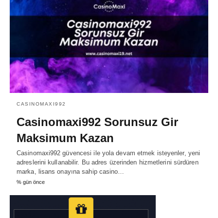
CASINOMAXI992
Casinomaxi992 Sorunsuz Gir
Maksimum Kazan
Casinomaxi992 güvencesi ile yola devam etmek isteyenler, yeni
adreslerini kullanabilir. Bu adres üzerinden hizmetlerini sürdüren
marka, lisans onayına sahip casino…
% gün önce