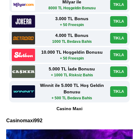
Milyar ile
TIKLA
8000 TL Hoşgeldin Bonusu
3.000 TL Bonus
TIKLA
+ 50 Freespin
4.000 TL Bonus
TIKLA
1000 TL Bedava Bahis
10.000 TL Hoşgeldin Bonusu
TIKLA
+ 50 Freespin
5.000 TL İade Bonusu
TIKLA
+ 1000 TL Risksiz Bahis
Winnit ile 5.000 TL Hoş Geldin
Bonusu
TIKLA
+ 500 TL Bedava Bahis
Casino Maxi
Casinomaxi992