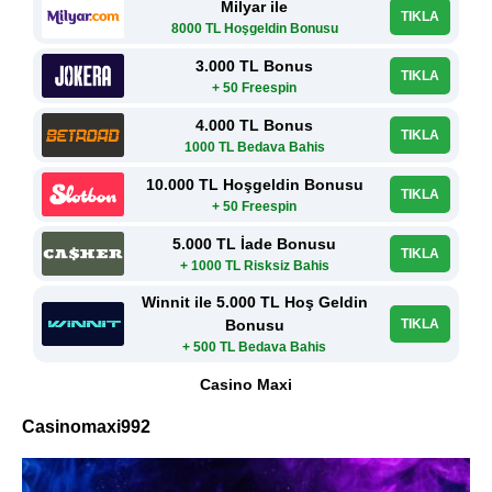
Milyar ile
TIKLA
8000 TL Hoşgeldin Bonusu
3.000 TL Bonus
TIKLA
+ 50 Freespin
4.000 TL Bonus
TIKLA
1000 TL Bedava Bahis
10.000 TL Hoşgeldin Bonusu
TIKLA
+ 50 Freespin
5.000 TL İade Bonusu
TIKLA
+ 1000 TL Risksiz Bahis
Winnit ile 5.000 TL Hoş Geldin
Bonusu
TIKLA
+ 500 TL Bedava Bahis
Casino Maxi
Casinomaxi992