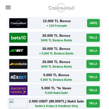
12.000 TL Bonus
GİRİŞ
+ 120 Freespin
20.000 TL Bonus
TIKLA
5000 TL Bedava Bahis
20.000 TL Bonus
TIKLA
+ 5.000 TL Bedava Bahis
20.000 TL Bonus
TIKLA
3000 TL Bedava Bahis
5.000 TL Bonus
TIKLA
5.000 TL Bedava Bahis
5.000 TL 'Ye Varan
TIKLA
%100 Nakit İade!
2.000 USDT (88.000TL) Nakit İade
TIKLA
Sadece Kripto & Kimliksiz Giriş