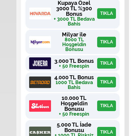
Kupaya Özel
3000 TL %300
TIKLA
Bonus
+ 3000 TL Bedava
Bahis
Milyar ile
8000 TL
TIKLA
Hoşgeldin
Bonusu
3.000 TL Bonus
TIKLA
+ 50 Freespin
4.000 TL Bonus
TIKLA
1000 TL Bedava
Bahis
10.000 TL
Hoşgeldin
TIKLA
Bonusu
+ 50 Freespin
5.000 TL İade
Bonusu
TIKLA
+ 1000 TL Risksiz