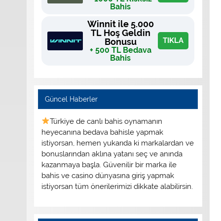
Bahis
Winnit ile 5.000
TL Hoş Geldin
TIKLA
Bonusu
+ 500 TL Bedava
Bahis
Güncel Haberler
Türkiye de canlı bahis oynamanın
heyecanına bedava bahisle yapmak
istiyorsan, hemen yukarıda ki markalardan ve
bonuslarından aklına yatanı seç ve anında
kazanmaya başla. Güvenilir bir marka ile
bahis ve casino dünyasına giriş yapmak
istiyorsan tüm önerilerimizi dikkate alabilirsin.