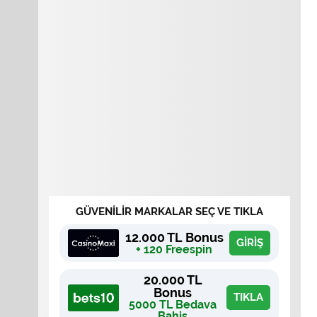
GÜVENİLİR MARKALAR SEÇ VE TIKLA
12.000 TL Bonus
GİRİŞ
+ 120 Freespin
20.000 TL
Bonus
TIKLA
5000 TL Bedava
Bahis