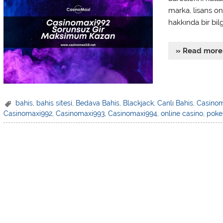
marka, lisans on
hakkında bir bil
» Read more
bahis
,
bahis sitesi
,
Bedava Bahis
,
Blackjack
,
Canlı Bahis
,
Casinom
Casinomaxi992
,
Casinomaxi993
,
Casinomaxi994
,
online casino
,
poke