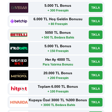
5.000 TL Bonus
TIKLA
+ 300 Freespin
6.000 TL Hoş Geldin Bonusu
TIKLA
+ 80 Freespin
5050 TL Bonus
TIKLA
+ 500 TL Bedava Bahis
5.000 TL Bonus
TIKLA
+ 150 Freespin
Her Ay 4000 TL
TIKLA
Para Yatırma Bonusu
20.000 TL Bonus
TIKLA
+ 200 Freespin
Toplam 6.000 TL Bonus
TIKLA
+ 100 Freespin
Kupaya Özel 3000 TL %300 Bonus
TIKLA
+ 3000 TL Bedava Bahis