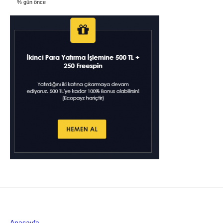
% gün önce
Anasayfa