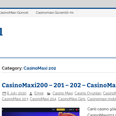
CasinoMaxi Güncel
Casinomaxi Güvenilir mi
l
venilir canlı casino sitesi
Category:
CasinoMaxi 202
CasinoMaxi200 – 201 – 202 – CasinoMax
6 July 2020
Emre
Casino Maxi
,
Casino Oyunları
,
Casino
CasinoMaxi 203
,
CasinoMaxi 204
,
CasinoMaxi Giriş
,
Casinomaxi mobi
Canlı casino şö
CasinoMaxi203 v