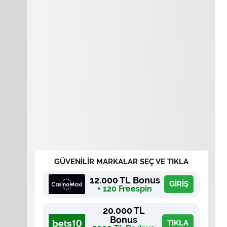
GÜVENİLİR MARKALAR SEÇ VE TIKLA
12.000 TL Bonus
GİRİŞ
+ 120 Freespin
20.000 TL
Bonus
TIKLA