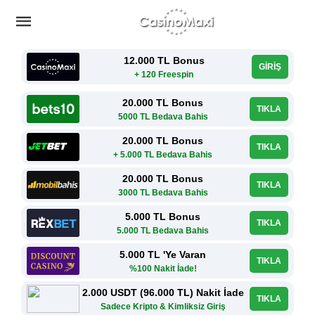
12.000 TL Bonus
GİRİŞ
+ 120 Freespin
20.000 TL Bonus
TIKLA
5000 TL Bedava Bahis
20.000 TL Bonus
TIKLA
+ 5.000 TL Bedava Bahis
20.000 TL Bonus
TIKLA
3000 TL Bedava Bahis
5.000 TL Bonus
TIKLA
5.000 TL Bedava Bahis
5.000 TL 'Ye Varan
TIKLA
%100 Nakit İade!
2.000 USDT (96.000 TL) Nakit İade
TIKLA
Sadece Kripto & Kimliksiz Giriş