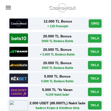
12.000 TL Bonus
GİRİŞ
+ 120 Freespin
20.000 TL Bonus
TIKLA
5000 TL Bedava Bahis
20.000 TL Bonus
TIKLA
+ 5.000 TL Bedava Bahis
20.000 TL Bonus
TIKLA
3000 TL Bedava Bahis
5.000 TL Bonus
TIKLA
5.000 TL Bedava Bahis
5.000 TL 'Ye Varan
TIKLA
%100 Nakit İade!
2.000 USDT (88.000TL) Nakit İade
TIKLA
Sadece Kripto & Kimliksiz Giriş