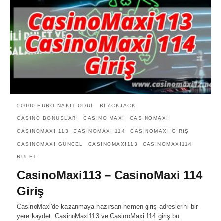
50000 EURO NAKIT ÖDÜL
BLACKJACK
CASINO BONUSLARI
CASINO MAXI
CASINOMAXI
CASINOMAXI 113
CASINOMAXI 114
CASINOMAXI GIRIŞ
CASINOMAXI GÜNCEL
CASINOMAXI113
CASINOMAXI114
RULET
CasinoMaxi113 – CasinoMaxi 114
Giriş
CasinoMaxi'de kazanmaya hazırsan hemen giriş adreslerini bir
yere kaydet. CasinoMaxi113 ve CasinoMaxi 114 giriş bu