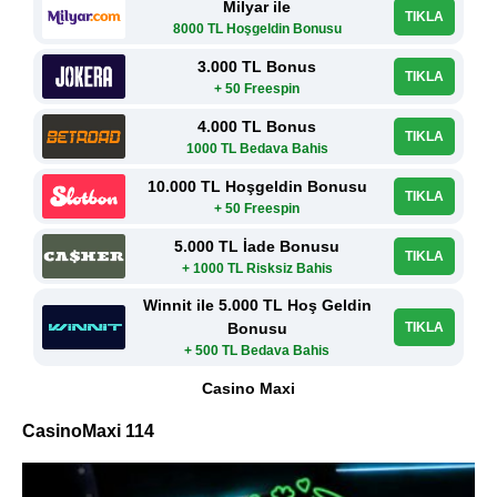
Milyar ile
TIKLA
8000 TL Hoşgeldin Bonusu
3.000 TL Bonus
TIKLA
+ 50 Freespin
4.000 TL Bonus
TIKLA
1000 TL Bedava Bahis
10.000 TL Hoşgeldin Bonusu
TIKLA
+ 50 Freespin
5.000 TL İade Bonusu
TIKLA
+ 1000 TL Risksiz Bahis
Winnit ile 5.000 TL Hoş Geldin
Bonusu
TIKLA
+ 500 TL Bedava Bahis
Casino Maxi
CasinoMaxi 114