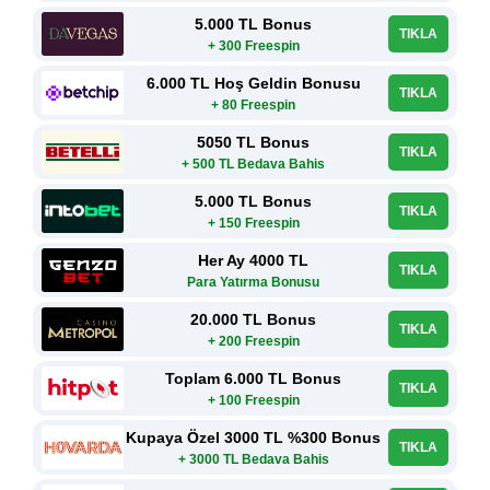
5.000 TL Bonus
TIKLA
+ 300 Freespin
6.000 TL Hoş Geldin Bonusu
TIKLA
+ 80 Freespin
5050 TL Bonus
TIKLA
+ 500 TL Bedava Bahis
5.000 TL Bonus
TIKLA
+ 150 Freespin
Her Ay 4000 TL
TIKLA
Para Yatırma Bonusu
20.000 TL Bonus
TIKLA
+ 200 Freespin
Toplam 6.000 TL Bonus
TIKLA
+ 100 Freespin
Kupaya Özel 3000 TL %300 Bonus
TIKLA
+ 3000 TL Bedava Bahis