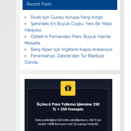
Recent Posts
Rodri İçin Güney Avrupa Yarışı Kızıştı
Şehirdeki En Büyük Coşku: Yeni Bir Yıldız
Hikâyesi
Özbek’in Fernandes Planı: Büyük Hamle
Masada
Barış Alper İçin İngiltere Kapısı Aralanıyor
Fenerbahçe, Zabrze’den Tur Biletiyle
Döndü