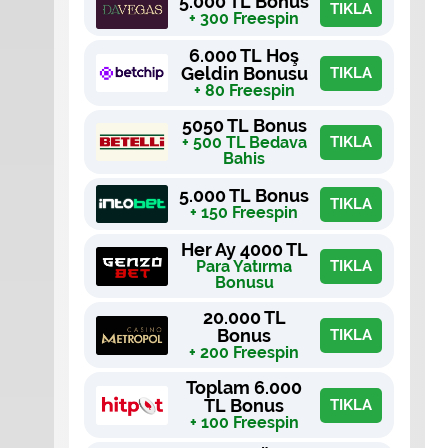
5.000 TL Bonus
TIKLA
+ 300 Freespin
6.000 TL Hoş
Geldin Bonusu
TIKLA
+ 80 Freespin
5050 TL Bonus
TIKLA
+ 500 TL Bedava
Bahis
5.000 TL Bonus
TIKLA
+ 150 Freespin
Her Ay 4000 TL
TIKLA
Para Yatırma
Bonusu
20.000 TL
Bonus
TIKLA
+ 200 Freespin
Toplam 6.000
TL Bonus
TIKLA
+ 100 Freespin