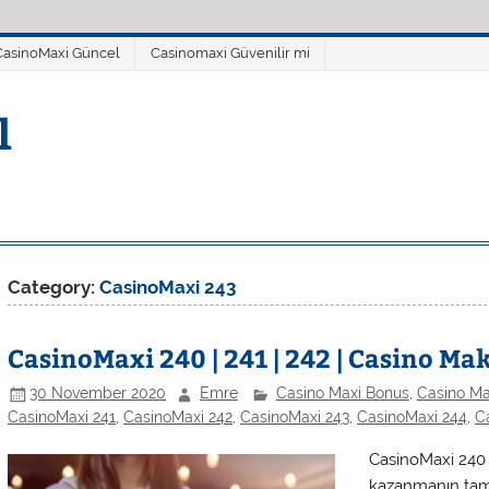
CasinoMaxi Güncel
Casinomaxi Güvenilir mi
l
venilir canlı casino sitesi
Category:
CasinoMaxi 243
CasinoMaxi 240 | 241 | 242 | Casino Ma
30 November 2020
Emre
Casino Maxi Bonus
,
Casino Ma
CasinoMaxi 241
,
CasinoMaxi 242
,
CasinoMaxi 243
,
CasinoMaxi 244
,
C
CasinoMaxi 240 |
kazanmanın tam 