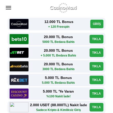
12.000 TL Bonus
GİRİŞ
+ 120 Freespin
20.000 TL Bonus
TIKLA
5000 TL Bedava Bahis
20.000 TL Bonus
TIKLA
+ 5.000 TL Bedava Bahis
20.000 TL Bonus
TIKLA
3000 TL Bedava Bahis
5.000 TL Bonus
TIKLA
5.000 TL Bedava Bahis
5.000 TL 'Ye Varan
TIKLA
%100 Nakit İade!
2.000 USDT (88.000TL) Nakit İade
TIKLA
Sadece Kripto & Kimliksiz Giriş