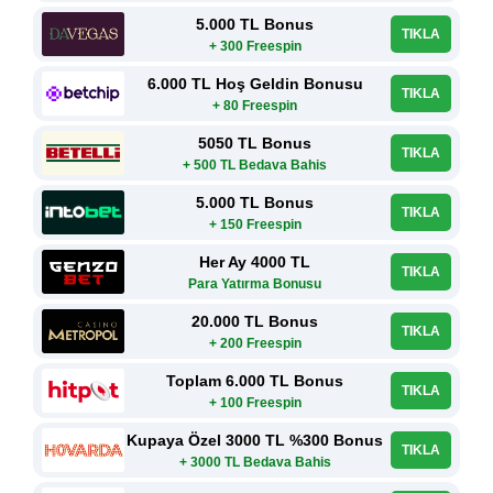
5.000 TL Bonus
TIKLA
+ 300 Freespin
6.000 TL Hoş Geldin Bonusu
TIKLA
+ 80 Freespin
5050 TL Bonus
TIKLA
+ 500 TL Bedava Bahis
5.000 TL Bonus
TIKLA
+ 150 Freespin
Her Ay 4000 TL
TIKLA
Para Yatırma Bonusu
20.000 TL Bonus
TIKLA
+ 200 Freespin
Toplam 6.000 TL Bonus
TIKLA
+ 100 Freespin
Kupaya Özel 3000 TL %300 Bonus
TIKLA
+ 3000 TL Bedava Bahis