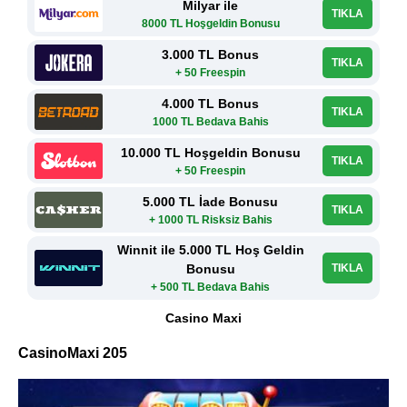
Milyar ile
TIKLA
8000 TL Hoşgeldin Bonusu
3.000 TL Bonus
TIKLA
+ 50 Freespin
4.000 TL Bonus
TIKLA
1000 TL Bedava Bahis
10.000 TL Hoşgeldin Bonusu
TIKLA
+ 50 Freespin
5.000 TL İade Bonusu
TIKLA
+ 1000 TL Risksiz Bahis
Winnit ile 5.000 TL Hoş Geldin
Bonusu
TIKLA
+ 500 TL Bedava Bahis
Casino Maxi
CasinoMaxi 205