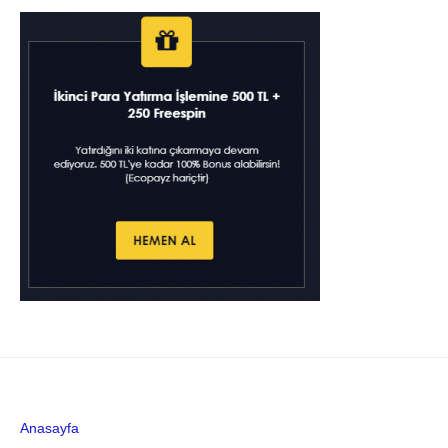
Anasayfa