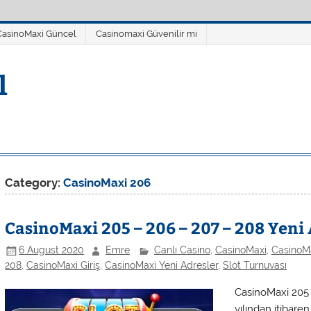
CasinoMaxi Güncel
Casinomaxi Güvenilir mi
l
venilir canlı casino sitesi
Category:
CasinoMaxi 206
CasinoMaxi 205 – 206 – 207 – 208 Yeni
6 August 2020
Emre
Canlı Casino
,
CasinoMaxi
,
CasinoM
208
,
CasinoMaxi Giriş
,
CasinoMaxi Yeni Adresler
,
Slot Turnuvası
CasinoMaxi 205 
yılından itibar