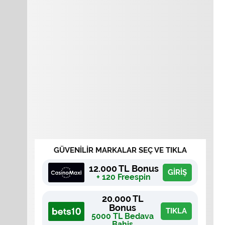
GÜVENİLİR MARKALAR SEÇ VE TIKLA
12.000 TL Bonus
GİRİŞ
+ 120 Freespin
20.000 TL
Bonus
TIKLA
5000 TL Bedava
Bahis