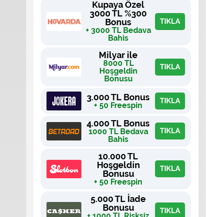
Kupaya Özel
3000 TL %300
TIKLA
Bonus
+ 3000 TL Bedava
Bahis
Milyar ile
8000 TL
TIKLA
Hoşgeldin
Bonusu
3.000 TL Bonus
TIKLA
+ 50 Freespin
4.000 TL Bonus
TIKLA
1000 TL Bedava
Bahis
10.000 TL
Hoşgeldin
TIKLA
Bonusu
+ 50 Freespin
5.000 TL İade
Bonusu
TIKLA
+ 1000 TL Risksiz