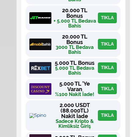
20.000 TL
Bonus
TIKLA
+ 5.000 TL Bedava
Bahis
20.000 TL
Bonus
TIKLA
3000 TL Bedava
Bahis
5.000 TL Bonus
TIKLA
5.000 TL Bedava
Bahis
5.000 TL 'Ye
Varan
TIKLA
%100 Nakit İade!
2.000 USDT
(88.000TL)
TIKLA
Nakit İade
Sadece Kripto &
Kimliksiz Giriş