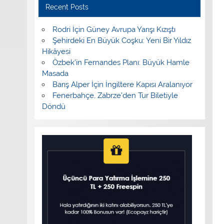
Recent Posts
Rodri İçin Güney Avrupa Yarışı Kızıştı
Şehirdeki En Büyük Coşku: Yeni Bir Yıldız
Hikâyesi
Özbek’in Fernandes Planı: Büyük Hamle
Masada
Barış Alper İçin İngiltere Kapısı Aralanıyor
Fenerbahçe, Zabrze’den Tur Biletiyle
Döndü