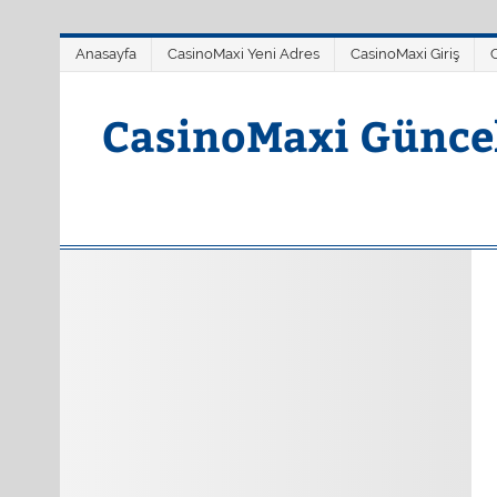
Skip
Anasayfa
CasinoMaxi Yeni Adres
CasinoMaxi Giriş
to
content
CasinoMaxi Günce
CasinoMaxi Güncel Türkiye'nin en gü