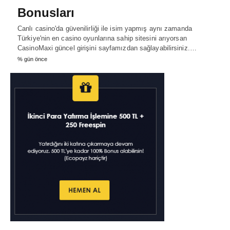
Bonusları
Canlı casino'da güvenilirliği ile isim yapmış aynı zamanda
Türkiye'nin en casino oyunlarına sahip sitesini arıyorsan
CasinoMaxi güncel girişini sayfamızdan sağlayabilirsiniz.…
% gün önce