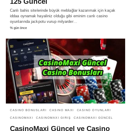
125 Güncel
Canlı bahis sitelerinde büyük meblağlar kazanmak için kaçak
iddaa oynamak hayaliniz olduğu gibi eminim canlı casino
oyunlarında jackpotu vurup milyarder…
% gün önce
CASINO BONUSLARI
CASINO MAXI
CASINO OYUNLARI
CASINOMAXI
CASINOMAXI GIRIŞ
CASINOMAXI GÜNCEL
CasinoMaxi Güncel ve Casino