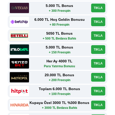
5.000 TL Bonus
TIKLA
+ 300 Freespin
6.000 TL Hoş Geldin Bonusu
TIKLA
+ 80 Freespin
5050 TL Bonus
TIKLA
+ 500 TL Bedava Bahis
5.000 TL Bonus
TIKLA
+ 150 Freespin
Her Ay 4000 TL
TIKLA
Para Yatırma Bonusu
20.000 TL Bonus
TIKLA
+ 200 Freespin
Toplam 6.000 TL Bonus
TIKLA
+ 100 Freespin
Kupaya Özel 3000 TL %300 Bonus
TIKLA
+ 3000 TL Bedava Bahis