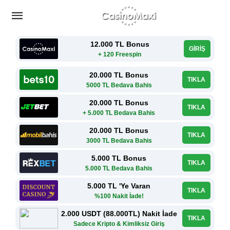
12.000 TL Bonus
GİRİŞ
+ 120 Freespin
20.000 TL Bonus
TIKLA
5000 TL Bedava Bahis
20.000 TL Bonus
TIKLA
+ 5.000 TL Bedava Bahis
20.000 TL Bonus
TIKLA
3000 TL Bedava Bahis
5.000 TL Bonus
TIKLA
5.000 TL Bedava Bahis
5.000 TL 'Ye Varan
TIKLA
%100 Nakit İade!
2.000 USDT (88.000TL) Nakit İade
TIKLA
Sadece Kripto & Kimliksiz Giriş