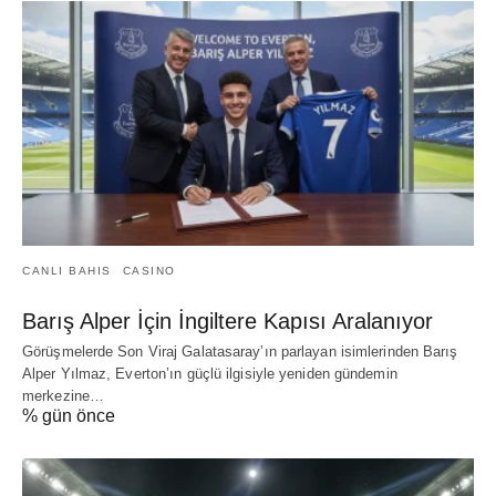
CANLI BAHIS
CASINO
Barış Alper İçin İngiltere Kapısı Aralanıyor
Görüşmelerde Son Viraj Galatasaray’ın parlayan isimlerinden Barış
Alper Yılmaz, Everton’ın güçlü ilgisiyle yeniden gündemin
merkezine…
% gün önce