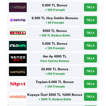
5.000 TL Bonus
TIKLA
+ 300 Freespin
6.000 TL Hoş Geldin Bonusu
TIKLA
+ 80 Freespin
5050 TL Bonus
TIKLA
+ 500 TL Bedava Bahis
5.000 TL Bonus
TIKLA
+ 150 Freespin
Her Ay 4000 TL
TIKLA
Para Yatırma Bonusu
20.000 TL Bonus
TIKLA
+ 200 Freespin
Toplam 6.000 TL Bonus
TIKLA
+ 100 Freespin
Kupaya Özel 3000 TL %300 Bonus
TIKLA
+ 3000 TL Bedava Bahis