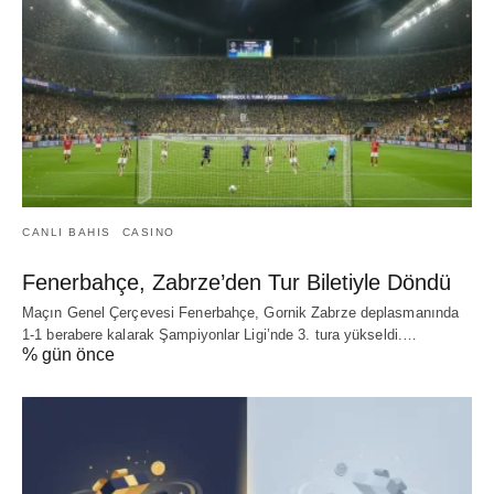
CANLI BAHIS
CASINO
Fenerbahçe, Zabrze’den Tur Biletiyle Döndü
Maçın Genel Çerçevesi Fenerbahçe, Gornik Zabrze deplasmanında
1-1 berabere kalarak Şampiyonlar Ligi’nde 3. tura yükseldi.…
% gün önce