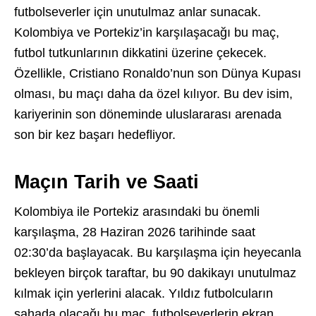
futbolseverler için unutulmaz anlar sunacak.
Kolombiya ve Portekiz’in karşılaşacağı bu maç,
futbol tutkunlarının dikkatini üzerine çekecek.
Özellikle, Cristiano Ronaldo’nun son Dünya Kupası
olması, bu maçı daha da özel kılıyor. Bu dev isim,
kariyerinin son döneminde uluslararası arenada
son bir kez başarı hedefliyor.
Maçın Tarih ve Saati
Kolombiya ile Portekiz arasındaki bu önemli
karşılaşma, 28 Haziran 2026 tarihinde saat
02:30’da başlayacak. Bu karşılaşma için heyecanla
bekleyen birçok taraftar, bu 90 dakikayı unutulmaz
kılmak için yerlerini alacak. Yıldız futbolcuların
sahada olacağı bu maç, futbolseverlerin ekran