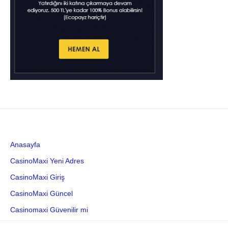
Anasayfa
CasinoMaxi Yeni Adres
CasinoMaxi Giriş
CasinoMaxi Güncel
Casinomaxi Güvenilir mi