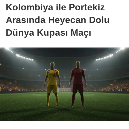
Kolombiya ile Portekiz
Arasında Heyecan Dolu
Dünya Kupası Maçı