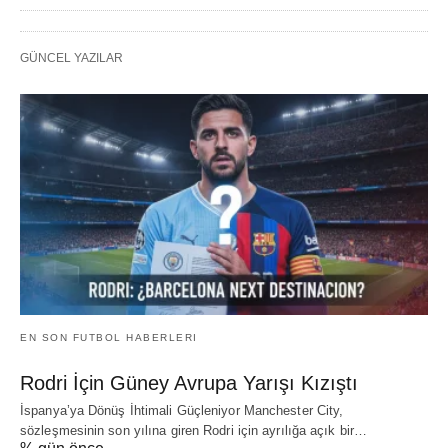
GÜNCEL YAZILAR
EN SON FUTBOL HABERLERI
Rodri İçin Güney Avrupa Yarışı Kızıştı
İspanya’ya Dönüş İhtimali Güçleniyor Manchester City,
sözleşmesinin son yılına giren Rodri için ayrılığa açık bir…