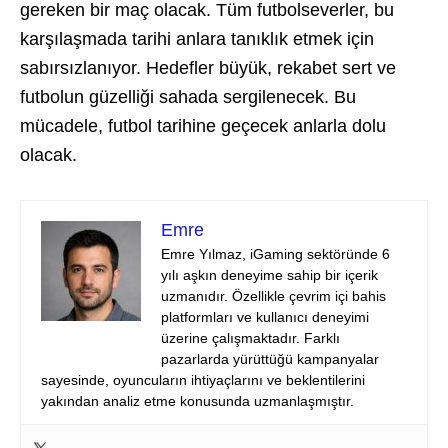
gereken bir maç olacak. Tüm futbolseverler, bu
karşılaşmada tarihi anlara tanıklık etmek için
sabırsızlanıyor. Hedefler büyük, rekabet sert ve
futbolun güzelliği sahada sergilenecek. Bu
mücadele, futbol tarihine geçecek anlarla dolu
olacak.
Emre
Emre Yılmaz, iGaming sektöründe 6
yılı aşkın deneyime sahip bir içerik
uzmanıdır. Özellikle çevrim içi bahis
platformları ve kullanıcı deneyimi
üzerine çalışmaktadır. Farklı
pazarlarda yürüttüğü kampanyalar
sayesinde, oyuncuların ihtiyaçlarını ve beklentilerini
yakından analiz etme konusunda uzmanlaşmıştır.