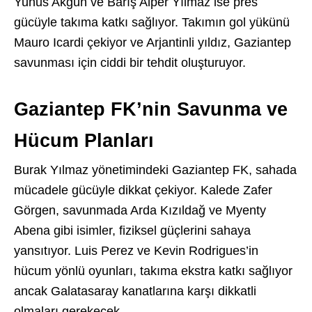
Yunus Akgün ve Barış Alper Yılmaz ise pres
gücüyle takıma katkı sağlıyor. Takımın gol yükünü
Mauro Icardi çekiyor ve Arjantinli yıldız, Gaziantep
savunması için ciddi bir tehdit oluşturuyor.
Gaziantep FK’nin Savunma ve
Hücum Planları
Burak Yılmaz yönetimindeki Gaziantep FK, sahada
mücadele gücüyle dikkat çekiyor. Kalede Zafer
Görgen, savunmada Arda Kızıldağ ve Myenty
Abena gibi isimler, fiziksel güçlerini sahaya
yansıtıyor. Luis Perez ve Kevin Rodrigues’in
hücum yönlü oyunları, takıma ekstra katkı sağlıyor
ancak Galatasaray kanatlarına karşı dikkatli
olmaları gerekecek.