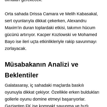
Orta sahada Drissa Camara ve Melih Kabasakal,
sert oyunlarıyla dikkat çekerken, Alexandru
Maxim’in duran toplardaki etkisi, takımın hücum
gücünü artırıyor. Kacper Kozlowski ve Mohamed
Bayo ise ileri uçta etkinlikleriyle rakip savunmayı
zorlayacak.
Müsabakanın Analizi ve
Beklentiler
Galatasaray, iç sahadaki maçlarda baskılı
oyunuyla dikkat çekiyor. Özellikle erken buldukları
gollerle oyunu domine etmeyi başarıyorlar.
Gaziantep FK ise kompakt savunma ve hızlı