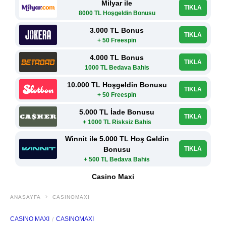
Milyar ile
TIKLA
8000 TL Hoşgeldin Bonusu
3.000 TL Bonus
TIKLA
+ 50 Freespin
4.000 TL Bonus
TIKLA
1000 TL Bedava Bahis
10.000 TL Hoşgeldin Bonusu
TIKLA
+ 50 Freespin
5.000 TL İade Bonusu
TIKLA
+ 1000 TL Risksiz Bahis
Winnit ile 5.000 TL Hoş Geldin
Bonusu
TIKLA
+ 500 TL Bedava Bahis
Casino Maxi
ANASAYFA
CASINOMAXI
CASINO MAXI
CASINOMAXI