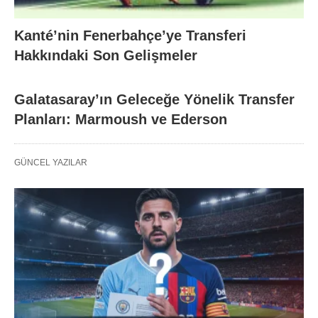
Kanté’nin Fenerbahçe’ye Transferi
Hakkındaki Son Gelişmeler
Galatasaray’ın Geleceğe Yönelik Transfer
Planları: Marmoush ve Ederson
GÜNCEL YAZILAR