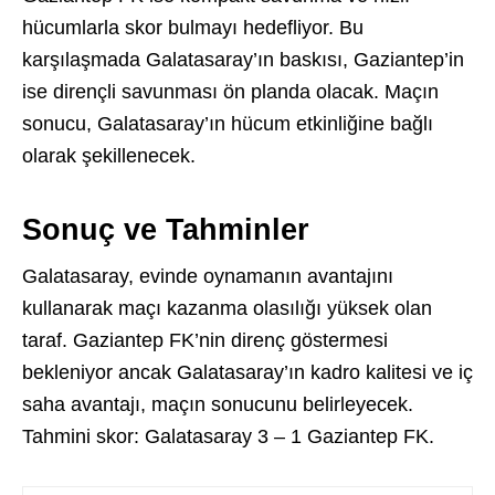
hücumlarla skor bulmayı hedefliyor. Bu
karşılaşmada Galatasaray’ın baskısı, Gaziantep’in
ise dirençli savunması ön planda olacak. Maçın
sonucu, Galatasaray’ın hücum etkinliğine bağlı
olarak şekillenecek.
Sonuç ve Tahminler
Galatasaray, evinde oynamanın avantajını
kullanarak maçı kazanma olasılığı yüksek olan
taraf. Gaziantep FK’nin direnç göstermesi
bekleniyor ancak Galatasaray’ın kadro kalitesi ve iç
saha avantajı, maçın sonucunu belirleyecek.
Tahmini skor: Galatasaray 3 – 1 Gaziantep FK.