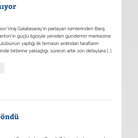
nıyor
n Viraj Galatasaray’ın parlayan isimlerinden Barış
verton’ın güçlü ilgisiyle yeniden gündemin merkezine
 kulübünün yaptığı ilk temasın ardından tarafların
de birbirine yaklaştığı, sürecin artık son detaylara […]
 Döndü