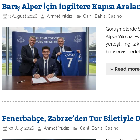
Barış Alper İçin İngiltere Kapısı Arala
3 August 2026
Ahmet Yıldız
Canlı Bahis
,
Casino
Görüşmelerde So
Alper Yılmaz, E
yerleşti. İngiliz
bonservis bedelin
» Read more
Fenerbahçe, Zabrze’den Tur Biletiyle
30 July 2026
Ahmet Yıldız
Canlı Bahis
,
Casino