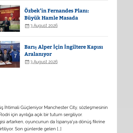
Özbek’in Fernandes Planı:
Büyük Hamle Masada
3 August 2026
Barış Alper İçin İngiltere Kapısı
Aralanıyor
3 August 2026
ş İhtimali Güçleniyor Manchester City, sözleşmesinin
Rodri için ayrılığa açık bir tutum sergiliyor.
gisi artarken, oyuncunun da İspanya’ya dönüş fikrine
irtiliyor. Son günlerde gelen […]