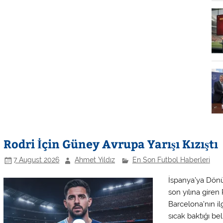
Rodri İçin Güney Avrupa Yarışı Kızıştı
7 August 2026
Ahmet Yıldız
En Son Futbol Haberleri
İspanya’ya Dönü
son yılına giren 
Barcelona’nın il
sıcak baktığı bel