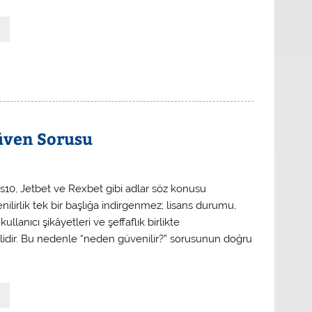
üven Sorusu
s10, Jetbet ve Rexbet gibi adlar söz konusu
lirlik tek bir başlığa indirgenmez; lisans durumu,
ullanıcı şikâyetleri ve şeffaflık birlikte
lidir. Bu nedenle “neden güvenilir?” sorusunun doğru