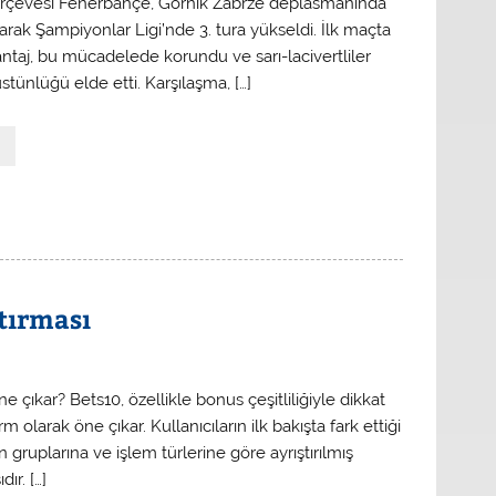
rçevesi Fenerbahçe, Gornik Zabrze deplasmanında
arak Şampiyonlar Ligi’nde 3. tura yükseldi. İlk maçta
vantaj, bu mücadelede korundu ve sarı-lacivertliler
tünlüğü elde etti. Karşılaşma, […]
tırması
 çıkar? Bets10, özellikle bonus çeşitliliğiyle dikkat
m olarak öne çıkar. Kullanıcıların ilk bakışta fark ettiği
n gruplarına ve işlem türlerine göre ayrıştırılmış
ır. […]