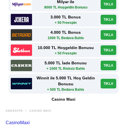
Milyar ile
TIKLA
8000 TL Hoşgeldin Bonusu
3.000 TL Bonus
TIKLA
+ 50 Freespin
4.000 TL Bonus
TIKLA
1000 TL Bedava Bahis
10.000 TL Hoşgeldin Bonusu
TIKLA
+ 50 Freespin
5.000 TL İade Bonusu
TIKLA
+ 1000 TL Risksiz Bahis
Winnit ile 5.000 TL Hoş Geldin
Bonusu
TIKLA
+ 500 TL Bedava Bahis
Casino Maxi
ANASAYFA
CASINO MAXI
CasinoMaxi