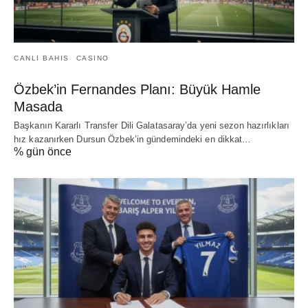
CANLI BAHIS
CASINO
Özbek’in Fernandes Planı: Büyük Hamle
Masada
Başkanın Kararlı Transfer Dili Galatasaray’da yeni sezon hazırlıkları
hız kazanırken Dursun Özbek’in gündemindeki en dikkat…
% gün önce