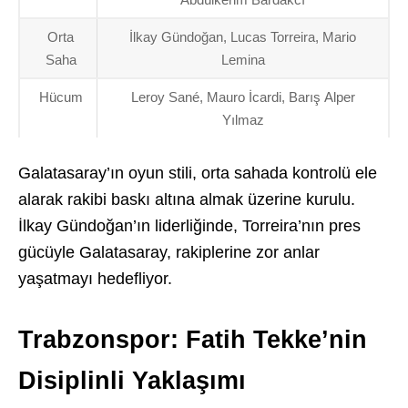
Orta
İlkay Gündoğan, Lucas Torreira, Mario
Saha
Lemina
Hücum
Leroy Sané, Mauro İcardi, Barış Alper
Yılmaz
Galatasaray’ın oyun stili, orta sahada kontrolü ele
alarak rakibi baskı altına almak üzerine kurulu.
İlkay Gündoğan’ın liderliğinde, Torreira’nın pres
gücüyle Galatasaray, rakiplerine zor anlar
yaşatmayı hedefliyor.
Trabzonspor: Fatih Tekke’nin
Disiplinli Yaklaşımı