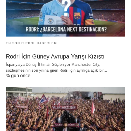
EN SON FUTBOL HABERLERI
Rodri İçin Güney Avrupa Yarışı Kızıştı
İspanya’ya Dönüş İhtimali Güçleniyor Manchester City,
sözleşmesinin son yılına giren Rodri için ayrılığa açık bir…
% gün önce