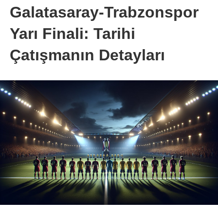
Galatasaray-Trabzonspor
Yarı Finali: Tarihi
Çatışmanın Detayları