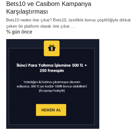
Bets10 ve Casibom Kampanya
Karşılaştırması
Bets10 neden öne çıkar? Bets10, özellikle bonus çeşitliliğiyle dikkat
çeken bir platform olarak öne çıkar.…
% gün önce