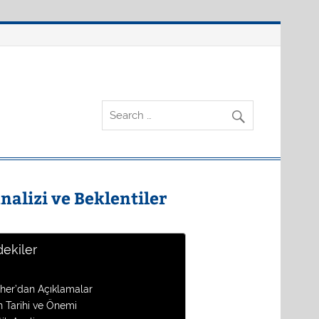
nalizi ve Beklentiler
dekiler
her’dan Açıklamalar
n Tarihi ve Önemi