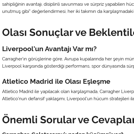
sahipliğinin avantajı, disiplinli savunması ve sürpriz yapabilen hü
unutmuş gibi” değerlendirmesi, her iki takımın da karşılaşmadaki 
Olası Sonuçlar ve Beklentil
Liverpool’un Avantajı Var mı?
Carragher’ın görüşlerine göre, Avrupa kupalarında her şeyin m
Liverpool karşısında gösterdiği performans, spor dünyasında sürpr
Atletico Madrid ile Olası Eşleşme
Atletico Madrid ile yapılacak olan karşılaşmada, Carragher Liver
Atletico’nun defansif yaklaşımı, Liverpool’un hücum stratejileri il
Önemli Sorular ve Cevapla