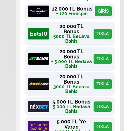
12.000 TL Bonus
GİRİŞ
+ 120 Freespin
20.000 TL
Bonus
TIKLA
5000 TL Bedava
Bahis
20.000 TL
Bonus
TIKLA
+ 5.000 TL Bedava
Bahis
20.000 TL
Bonus
TIKLA
3000 TL Bedava
Bahis
5.000 TL Bonus
TIKLA
5.000 TL Bedava
Bahis
5.000 TL 'Ye
Varan
TIKLA