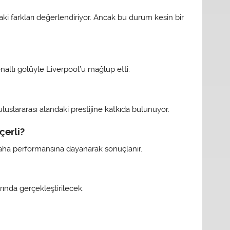
aki farkları değerlendiriyor. Ancak bu durum kesin bir
altı golüyle Liverpool’u mağlup etti.
luslararası alandaki prestijine katkıda bulunuyor.
çerli?
, saha performansına dayanarak sonuçlanır.
rında gerçekleştirilecek.