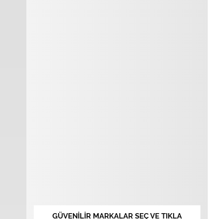
GÜVENİLİR MARKALAR SEÇ VE TIKLA