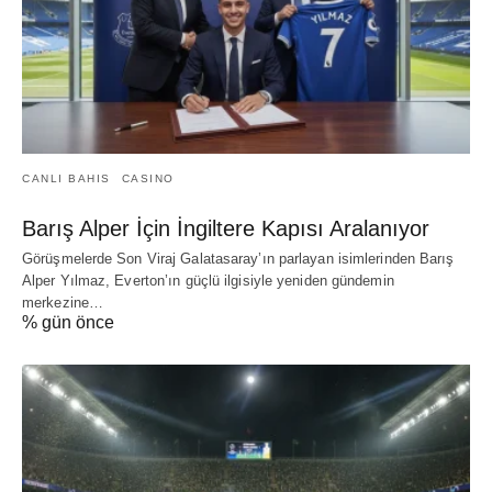
CANLI BAHIS
CASINO
Barış Alper İçin İngiltere Kapısı Aralanıyor
Görüşmelerde Son Viraj Galatasaray’ın parlayan isimlerinden Barış
Alper Yılmaz, Everton’ın güçlü ilgisiyle yeniden gündemin
merkezine…
% gün önce