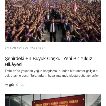
EN SON FUTBOL HABERLERI
Şehirdeki En Büyük Coşku: Yeni Bir Yıldız
Hikâyesi
Trabzon’da yaşanan yoğun karşılama, sıradan bir transfer gelişinin
çok ötesine geçti. Taraftarların havalimanında oluşturduğu atmosfer,
…
% gün önce