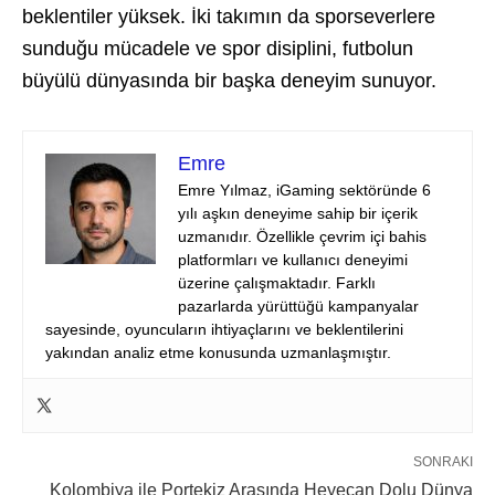
beklentiler yüksek. İki takımın da sporseverlere
sunduğu mücadele ve spor disiplini, futbolun
büyülü dünyasında bir başka deneyim sunuyor.
Emre
Emre Yılmaz, iGaming sektöründe 6
yılı aşkın deneyime sahip bir içerik
uzmanıdır. Özellikle çevrim içi bahis
platformları ve kullanıcı deneyimi
üzerine çalışmaktadır. Farklı
pazarlarda yürüttüğü kampanyalar
sayesinde, oyuncuların ihtiyaçlarını ve beklentilerini
yakından analiz etme konusunda uzmanlaşmıştır.
SONRAKI
Kolombiya ile Portekiz Arasında Heyecan Dolu Dünya