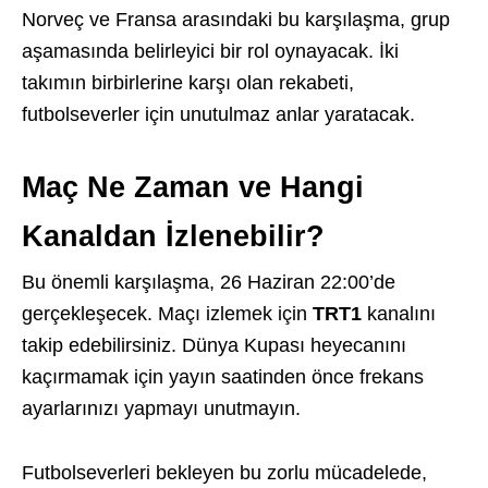
Norveç ve Fransa arasındaki bu karşılaşma, grup
aşamasında belirleyici bir rol oynayacak. İki
takımın birbirlerine karşı olan rekabeti,
futbolseverler için unutulmaz anlar yaratacak.
Maç Ne Zaman ve Hangi
Kanaldan İzlenebilir?
Bu önemli karşılaşma, 26 Haziran 22:00’de
gerçekleşecek. Maçı izlemek için
TRT1
kanalını
takip edebilirsiniz. Dünya Kupası heyecanını
kaçırmamak için yayın saatinden önce frekans
ayarlarınızı yapmayı unutmayın.
Futbolseverleri bekleyen bu zorlu mücadelede,