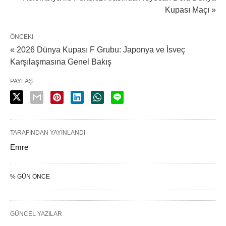
Kupası Maçı »
ÖNCEKI
« 2026 Dünya Kupası F Grubu: Japonya ve İsveç
Karşılaşmasına Genel Bakış
PAYLAŞ
TARAFINDAN YAYINLANDI
Emre
% GÜN ÖNCE
GÜNCEL YAZILAR