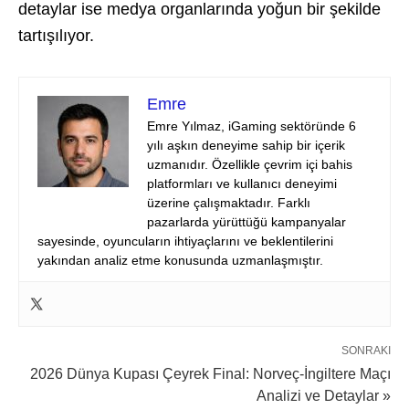
detaylar ise medya organlarında yoğun bir şekilde
tartışılıyor.
Emre
Emre Yılmaz, iGaming sektöründe 6
yılı aşkın deneyime sahip bir içerik
uzmanıdır. Özellikle çevrim içi bahis
platformları ve kullanıcı deneyimi
üzerine çalışmaktadır. Farklı
pazarlarda yürüttüğü kampanyalar
sayesinde, oyuncuların ihtiyaçlarını ve beklentilerini
yakından analiz etme konusunda uzmanlaşmıştır.
SONRAKI
2026 Dünya Kupası Çeyrek Final: Norveç-İngiltere Maçı
Analizi ve Detaylar »