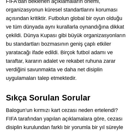
FIFA’dan beklenen açıklamaların önemi,
organizasyonun küresel standartlarını koruması
açısından kritiktir. Futbolun global bir oyun olduğu
ve tüm dünyada aynı kurallarla oynandığına dikkat
çekildi. Dünya Kupası gibi büyük organizasyonların
bu standartları bozmasının geniş çaplı etkiler
yaratacağı ifade edildi. Birçok futbol adamı ve
taraftar, kararın adalet ve rekabet ruhuna zarar
verdiğini savunmakta ve daha net disiplin
uygulamaları talep etmektedir.
Sıkça Sorulan Sorular
Balogun’un kırmızı kart cezası neden ertelendi?
FIFA tarafından yapılan açıklamalara göre, cezası
disiplin kurulundan farklı bir yorumla bir yıl süreyle