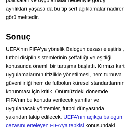
politikaları ve uygulamalar nedeniyle görüş
ayrılıkları yaşasa da bu tip sert açıklamalar nadiren
görülmektedir.
Sonuç
UEFA’nın FIFA’ya yönelik Balogun cezası eleştirisi,
futbol disiplin sistemlerinin şeffaflığı ve eşitliği
konusunda önemli bir tartışma başlattı. Kırmızı kart
uygulamalarının titizlikle yönetilmesi, hem turnuva
güvenilirliği hem de futbolun küresel standartlarının
korunması için kritik. Önümüzdeki dönemde
FIFA’nın bu konuda verilecek yanıtlar ve
uygulanacak yöntemler, futbol dünyasında
yakından takip edilecek.
UEFA’nın açıkça balogun
cezasını erteleyen FIFA’ya tepkisi
konusundaki