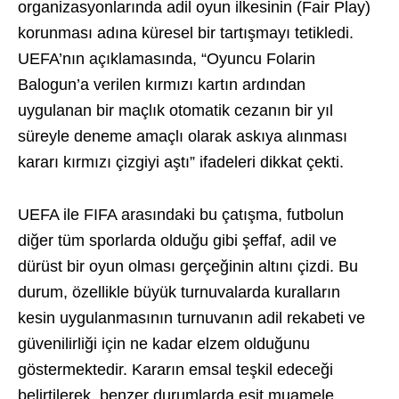
organizasyonlarında adil oyun ilkesinin (Fair Play)
korunması adına küresel bir tartışmayı tetikledi.
UEFA’nın açıklamasında, “Oyuncu Folarin
Balogun’a verilen kırmızı kartın ardından
uygulanan bir maçlık otomatik cezanın bir yıl
süreyle deneme amaçlı olarak askıya alınması
kararı kırmızı çizgiyi aştı” ifadeleri dikkat çekti.
UEFA ile FIFA arasındaki bu çatışma, futbolun
diğer tüm sporlarda olduğu gibi şeffaf, adil ve
dürüst bir oyun olması gerçeğinin altını çizdi. Bu
durum, özellikle büyük turnuvalarda kuralların
kesin uygulanmasının turnuvanın adil rekabeti ve
güvenilirliği için ne kadar elzem olduğunu
göstermektedir. Kararın emsal teşkil edeceği
belirtilerek, benzer durumlarda eşit muamele