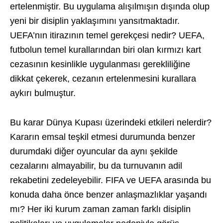
ertelenmiştir. Bu uygulama alışılmışın dışında olup
yeni bir disiplin yaklaşımını yansıtmaktadır.
UEFA’nın itirazının temel gerekçesi nedir? UEFA,
futbolun temel kurallarından biri olan kırmızı kart
cezasının kesinlikle uygulanması gerekliliğine
dikkat çekerek, cezanın ertelenmesini kurallara
aykırı bulmuştur.
Bu karar Dünya Kupası üzerindeki etkileri nelerdir?
Kararın emsal teşkil etmesi durumunda benzer
durumdaki diğer oyuncular da aynı şekilde
cezalarını almayabilir, bu da turnuvanın adil
rekabetini zedeleyebilir. FIFA ve UEFA arasında bu
konuda daha önce benzer anlaşmazlıklar yaşandı
mı? Her iki kurum zaman zaman farklı disiplin