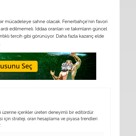
bir mücadeleye sahne olacak. Fenerbahçe’nin favori
ardı edilmemeli. İddaa oranları ve takımların güncel
tıklı tercih gibi görünüyor. Daha fazla kazanç elde
.
 üzerine içerikler üreten deneyimli bir editördür.
si için strateji, oran hesaplama ve piyasa trendleri
.