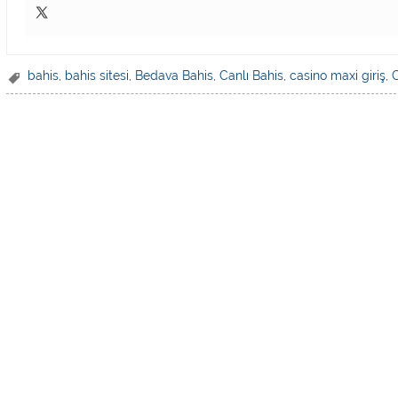
bahis
,
bahis sitesi
,
Bedava Bahis
,
Canlı Bahis
,
casino maxi giriş
,