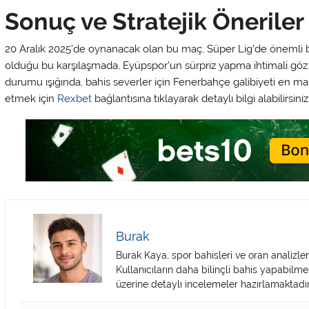
Sonuç ve Stratejik Öneriler
20 Aralık 2025’de oynanacak olan bu maç, Süper Lig’de önemli 
olduğu bu karşılaşmada, Eyüpspor’un sürpriz yapma ihtimali göz 
durumu ışığında, bahis severler için Fenerbahçe galibiyeti en man
etmek için
Rexbet
bağlantısına tıklayarak detaylı bilgi alabilirsiniz
Burak
Burak Kaya, spor bahisleri ve oran analizleri
Kullanıcıların daha bilinçli bahis yapabilme
üzerine detaylı incelemeler hazırlamaktadır