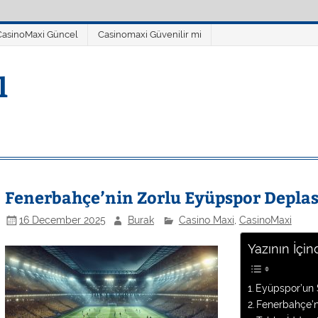
CasinoMaxi Güncel
Casinomaxi Güvenilir mi
l
venilir canlı casino sitesi
Fenerbahçe’nin Zorlu Eyüpspor Deplas
16 December 2025
Burak
Casino Maxi
,
CasinoMaxi
Yazının İçin
Eyüpspor’un S
Fenerbahçe’n