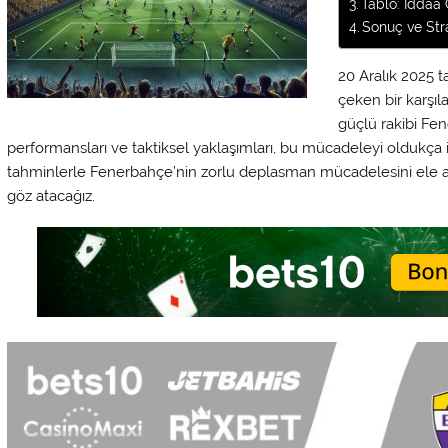
Tablo: İddaa 
Sonuç ve Stra
20 Aralık 2025 t
çeken bir karşı
güçlü rakibi Fen
performansları ve taktiksel yaklaşımları, bu mücadeleyi oldukça il
tahminlerle Fenerbahçe’nin zorlu deplasman mücadelesini ele al
göz atacağız.