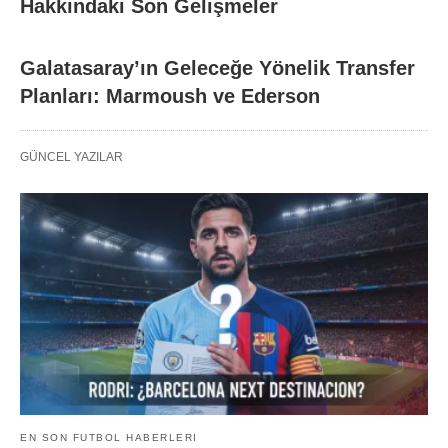
Hakkındaki Son Gelişmeler
Galatasaray’ın Geleceğe Yönelik Transfer
Planları: Marmoush ve Ederson
GÜNCEL YAZILAR
EN SON FUTBOL HABERLERI