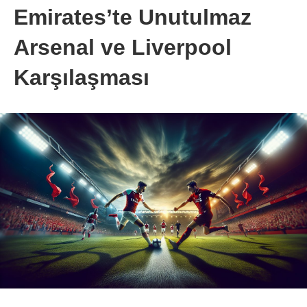
Emirates’te Unutulmaz
Arsenal ve Liverpool
Karşılaşması