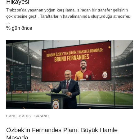
Hikâyesi
Trabzon’da yaşanan yoğun karşılama, sıradan bir transfer gelişinin
çok ötesine geçti. Taraftarların havalimanında oluşturduğu atmosfer,
…
% gün önce
CANLI BAHIS
CASINO
Özbek’in Fernandes Planı: Büyük Hamle
Masada