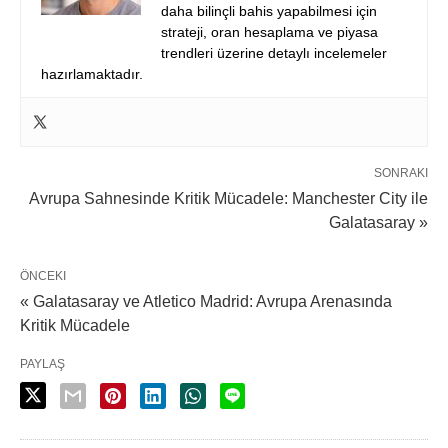
daha bilinçli bahis yapabilmesi için
strateji, oran hesaplama ve piyasa
trendleri üzerine detaylı incelemeler
hazırlamaktadır.
SONRAKI
Avrupa Sahnesinde Kritik Mücadele: Manchester City ile
Galatasaray »
ÖNCEKI
« Galatasaray ve Atletico Madrid: Avrupa Arenasında
Kritik Mücadele
PAYLAŞ