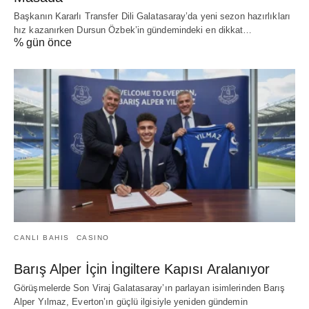
Başkanın Kararlı Transfer Dili Galatasaray’da yeni sezon hazırlıkları
hız kazanırken Dursun Özbek’in gündemindeki en dikkat…
% gün önce
CANLI BAHIS
CASINO
Barış Alper İçin İngiltere Kapısı Aralanıyor
Görüşmelerde Son Viraj Galatasaray’ın parlayan isimlerinden Barış
Alper Yılmaz, Everton’ın güçlü ilgisiyle yeniden gündemin