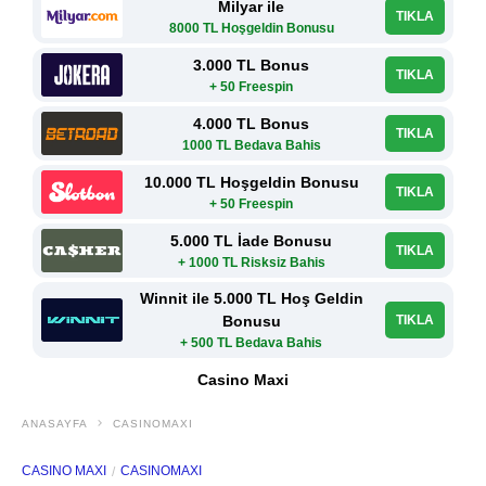
Milyar ile
TIKLA
8000 TL Hoşgeldin Bonusu
3.000 TL Bonus
TIKLA
+ 50 Freespin
4.000 TL Bonus
TIKLA
1000 TL Bedava Bahis
10.000 TL Hoşgeldin Bonusu
TIKLA
+ 50 Freespin
5.000 TL İade Bonusu
TIKLA
+ 1000 TL Risksiz Bahis
Winnit ile 5.000 TL Hoş Geldin
Bonusu
TIKLA
+ 500 TL Bedava Bahis
Casino Maxi
ANASAYFA
CASINOMAXI
CASINO MAXI
CASINOMAXI