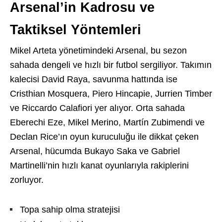
Arsenal’in Kadrosu ve
Taktiksel Yöntemleri
Mikel Arteta yönetimindeki Arsenal, bu sezon
sahada dengeli ve hızlı bir futbol sergiliyor. Takımın
kalecisi David Raya, savunma hattında ise
Cristhian Mosquera, Piero Hincapie, Jurrien Timber
ve Riccardo Calafiori yer alıyor. Orta sahada
Eberechi Eze, Mikel Merino, Martín Zubimendi ve
Declan Rice’ın oyun kuruculuğu ile dikkat çeken
Arsenal, hücumda Bukayo Saka ve Gabriel
Martinelli’nin hızlı kanat oyunlarıyla rakiplerini
zorluyor.
Topa sahip olma stratejisi