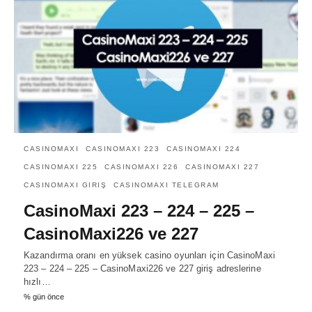
CASINOMAXI
CASINOMAXI 223
CASINOMAXI 224
CASINOMAXI 225
CASINOMAXI 226
CASINOMAXI 227
CASINOMAXI GIRIŞ
CASINOMAXI TELEGRAM
CasinoMaxi 223 – 224 – 225 –
CasinoMaxi226 ve 227
Kazandırma oranı en yüksek casino oyunları için CasinoMaxi
223 – 224 – 225 – CasinoMaxi226 ve 227 giriş adreslerine
hızlı…
% gün önce