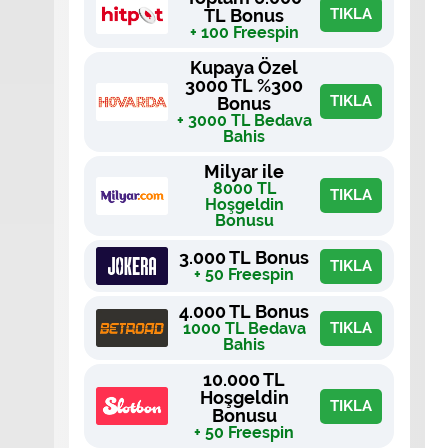
TL Bonus
TIKLA
+ 100 Freespin
Kupaya Özel
3000 TL %300
TIKLA
Bonus
+ 3000 TL Bedava
Bahis
Milyar ile
8000 TL
TIKLA
Hoşgeldin
Bonusu
3.000 TL Bonus
TIKLA
+ 50 Freespin
4.000 TL Bonus
TIKLA
1000 TL Bedava
Bahis
10.000 TL
Hoşgeldin
TIKLA
Bonusu
+ 50 Freespin