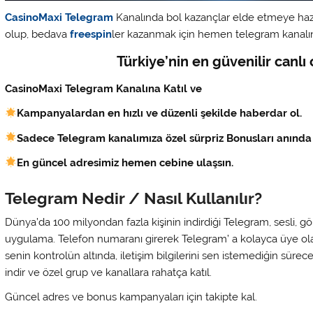
CasinoMaxi Telegram
Kanalında bol kazançlar elde etmeye haz
olup, bedava
freespin
ler kazanmak için hemen telegram kanalı
Türkiye’nin en güvenilir canlı
CasinoMaxi Telegram Kanalına Katıl ve
Kampanyalardan en hızlı ve düzenli şekilde haberdar ol.
Sadece Telegram kanalımıza özel sürpriz Bonusları anında
En güncel adresimiz hemen cebine ulaşsın.
Telegram Nedir
/ Nasıl Kullanılır?
Dünya’da 100 milyondan fazla kişinin indirdiği Telegram, sesli, g
uygulama. Telefon numaranı girerek Telegram’ a kolayca üye olab
senin kontrolün altında, iletişim bilgilerini sen istemediğin s
indir ve özel grup ve kanallara rahatça katıl.
Güncel adres ve bonus kampanyaları için takipte kal.