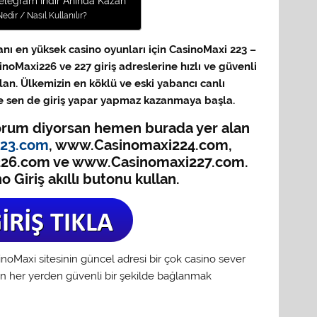
elegram İndir Anında Kazan
dir / Nasıl Kullanılır?
nı en yüksek casino oyunları için CasinoMaxi 223 –
inoMaxi226 ve 227 giriş adreslerine hızlı ve güvenli
lan. Ülkemizin en köklü ve eski yabancı canlı
de sen de giriş yapar yapmaz kazanmaya başla.
ıyorum diyorsan hemen burada yer alan
23.com
, www.Casinomaxi224.com,
26.com ve www.Casinomaxi227.com.
Giriş akıllı butonu kullan.
inoMaxi sitesinin güncel adresi bir çok casino sever
an her yerden güvenli bir şekilde bağlanmak