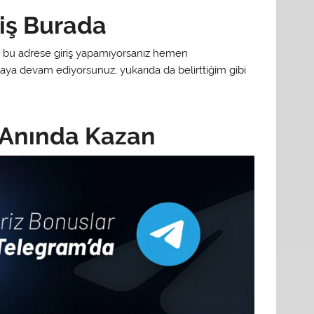
iş Burada
 bu adrese giriş yapamıyorsanız hemen
ya devam ediyorsunuz, yukarıda da belirttiğim gibi
 Anında Kazan