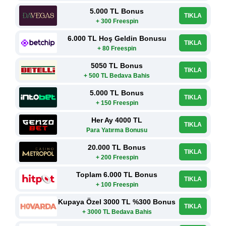
5.000 TL Bonus
TIKLA
+ 300 Freespin
6.000 TL Hoş Geldin Bonusu
TIKLA
+ 80 Freespin
5050 TL Bonus
TIKLA
+ 500 TL Bedava Bahis
5.000 TL Bonus
TIKLA
+ 150 Freespin
Her Ay 4000 TL
TIKLA
Para Yatırma Bonusu
20.000 TL Bonus
TIKLA
+ 200 Freespin
Toplam 6.000 TL Bonus
TIKLA
+ 100 Freespin
Kupaya Özel 3000 TL %300 Bonus
TIKLA
+ 3000 TL Bedava Bahis