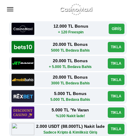
12.000 TL Bonus
GİRİŞ
+ 120 Freespin
20.000 TL Bonus
TIKLA
5000 TL Bedava Bahis
20.000 TL Bonus
TIKLA
+ 5.000 TL Bedava Bahis
20.000 TL Bonus
TIKLA
3000 TL Bedava Bahis
5.000 TL Bonus
TIKLA
5.000 TL Bedava Bahis
5.000 TL 'Ye Varan
TIKLA
%100 Nakit İade!
2.000 USDT (88.000TL) Nakit İade
TIKLA
Sadece Kripto & Kimliksiz Giriş