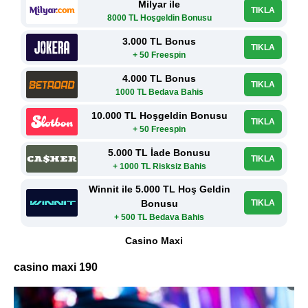
Milyar ile
TIKLA
8000 TL Hoşgeldin Bonusu
3.000 TL Bonus
TIKLA
+ 50 Freespin
4.000 TL Bonus
TIKLA
1000 TL Bedava Bahis
10.000 TL Hoşgeldin Bonusu
TIKLA
+ 50 Freespin
5.000 TL İade Bonusu
TIKLA
+ 1000 TL Risksiz Bahis
Winnit ile 5.000 TL Hoş Geldin
Bonusu
TIKLA
+ 500 TL Bedava Bahis
Casino Maxi
casino maxi 190