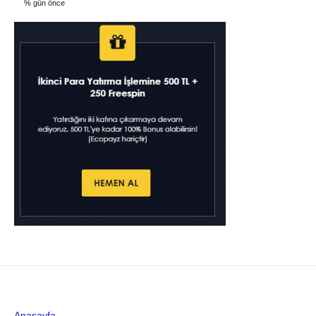
% gün önce
Anasayfa