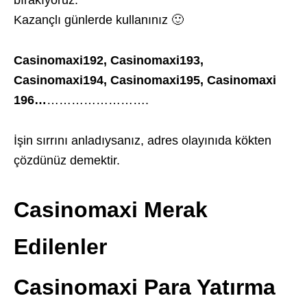
Kazançlı günlerde kullanınız 🙂
Casinomaxi192, Casinomaxi193,
Casinomaxi194, Casinomaxi195, Casinomaxi
196…
…………………….
İşin sırrını anladıysanız, adres olayınıda kökten
çözdünüz demektir.
Casinomaxi Merak
Edilenler
Casinomaxi Para Yatırma