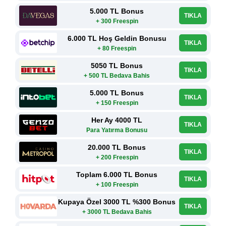
5.000 TL Bonus
TIKLA
+ 300 Freespin
6.000 TL Hoş Geldin Bonusu
TIKLA
+ 80 Freespin
5050 TL Bonus
TIKLA
+ 500 TL Bedava Bahis
5.000 TL Bonus
TIKLA
+ 150 Freespin
Her Ay 4000 TL
TIKLA
Para Yatırma Bonusu
20.000 TL Bonus
TIKLA
+ 200 Freespin
Toplam 6.000 TL Bonus
TIKLA
+ 100 Freespin
Kupaya Özel 3000 TL %300 Bonus
TIKLA
+ 3000 TL Bedava Bahis