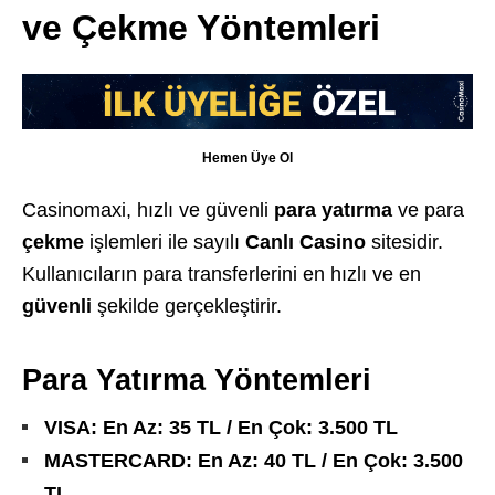
ve Çekme Yöntemleri
Hemen Üye Ol
Casinomaxi, hızlı ve güvenli
para yatırma
ve para
çekme
işlemleri ile sayılı
Canlı Casino
sitesidir.
Kullanıcıların para transferlerini en hızlı ve en
güvenli
şekilde gerçekleştirir.
Para Yatırma
Yöntemleri
VISA: En Az: 35 TL / En Çok: 3.500 TL
MASTERCARD: En Az: 40 TL / En Çok: 3.500
TL