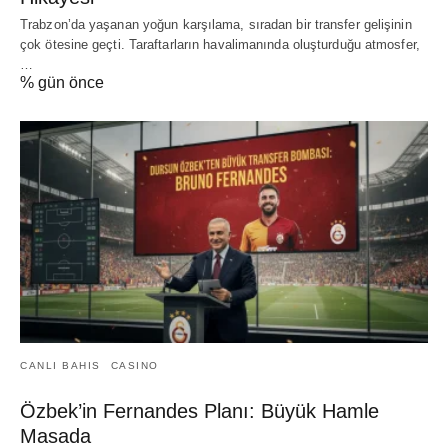
Trabzon’da yaşanan yoğun karşılama, sıradan bir transfer gelişinin
çok ötesine geçti. Taraftarların havalimanında oluşturduğu atmosfer,
…
% gün önce
CANLI BAHIS
CASINO
Özbek’in Fernandes Planı: Büyük Hamle
Masada