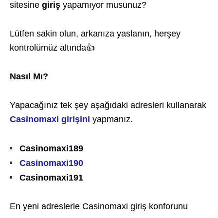
sitesine
giriş
yapamıyor musunuz?
Lütfen sakin olun, arkanıza yaslanın, herşey
kontrolümüz altında👍
Nasıl Mı?
Yapacağınız tek şey aşağıdaki adresleri kullanarak
Casinomaxi girişini
yapmanız.
Casinomaxi189
C
asinomaxi190
Casinomaxi191
En yeni adreslerle Casinomaxi giriş konforunu