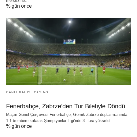
merkezine…
% gün önce
CANLI BAHIS
CASINO
Fenerbahçe, Zabrze’den Tur Biletiyle Döndü
Maçın Genel Çerçevesi Fenerbahçe, Gornik Zabrze deplasmanında
1-1 berabere kalarak Şampiyonlar Ligi’nde 3. tura yükseldi.…
% gün önce