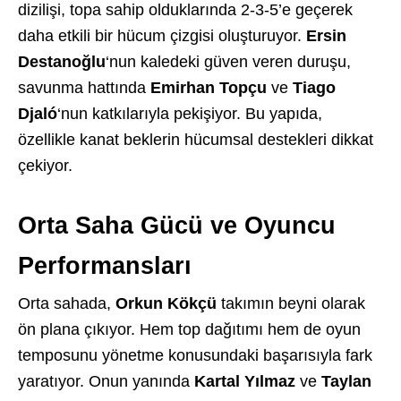
dizilişi, topa sahip olduklarında 2-3-5’e geçerek
daha etkili bir hücum çizgisi oluşturuyor.
Ersin
Destanoğlu
‘nun kaledeki güven veren duruşu,
savunma hattında
Emirhan Topçu
ve
Tiago
Djaló
‘nun katkılarıyla pekişiyor. Bu yapıda,
özellikle kanat beklerin hücumsal destekleri dikkat
çekiyor.
Orta Saha Gücü ve Oyuncu
Performansları
Orta sahada,
Orkun Kökçü
takımın beyni olarak
ön plana çıkıyor. Hem top dağıtımı hem de oyun
temposunu yönetme konusundaki başarısıyla fark
yaratıyor. Onun yanında
Kartal Yılmaz
ve
Taylan