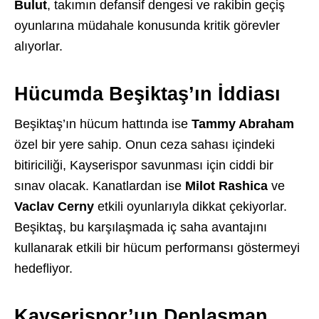
Bulut
, takımın defansif dengesi ve rakibin geçiş
oyunlarına müdahale konusunda kritik görevler
alıyorlar.
Hücumda Beşiktaş’ın İddiası
Beşiktaş’ın hücum hattında ise
Tammy Abraham
özel bir yere sahip. Onun ceza sahası içindeki
bitiriciliği, Kayserispor savunması için ciddi bir
sınav olacak. Kanatlardan ise
Milot Rashica
ve
Vaclav Cerny
etkili oyunlarıyla dikkat çekiyorlar.
Beşiktaş, bu karşılaşmada iç saha avantajını
kullanarak etkili bir hücum performansı göstermeyi
hedefliyor.
Kayserispor’un Deplasman