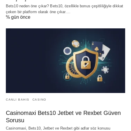
Bets10 neden öne çıkar? Bets10, özellikle bonus çeşitliliğiyle dikkat
çeken bir platform olarak öne çıkar.…
% gün önce
CANLI BAHIS
CASINO
Casinomaxi Bets10 Jetbet ve Rexbet Güven
Sorusu
Casinomaxi, Bets10, Jetbet ve Rexbet gibi adlar söz konusu