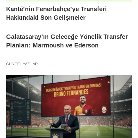
Kanté’nin Fenerbahçe’ye Transferi
Hakkındaki Son Gelişmeler
Galatasaray’ın Geleceğe Yönelik Transfer
Planları: Marmoush ve Ederson
GÜNCEL YAZILAR