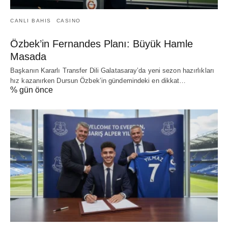
CANLI BAHIS
CASINO
Özbek’in Fernandes Planı: Büyük Hamle
Masada
Başkanın Kararlı Transfer Dili Galatasaray’da yeni sezon hazırlıkları
hız kazanırken Dursun Özbek’in gündemindeki en dikkat…
% gün önce