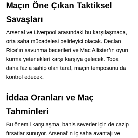
Maçın Öne Çıkan Taktiksel
Savaşları
Arsenal ve Liverpool arasındaki bu karşılaşmada,
orta saha mücadelesi belirleyici olacak. Declan
Rice’ın savunma becerileri ve Mac Allister’ın oyun
kurma yetenekleri karşı karşıya gelecek. Topa
daha fazla sahip olan taraf, maçın temposunu da
kontrol edecek.
İddaa Oranları ve Maç
Tahminleri
Bu önemli karşılaşma, bahis severler için de cazip
fırsatlar sunuyor. Arsenal’in iç saha avantajı ve