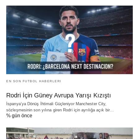
EN SON FUTBOL HABERLERI
Rodri İçin Güney Avrupa Yarışı Kızıştı
İspanya’ya Dönüş İhtimali Güçleniyor Manchester City,
sözleşmesinin son yılına giren Rodri için ayrılığa açık bir…
% gün önce