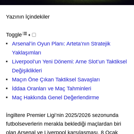
Yazının İçindekiler
Toggle
Arsenal’in Oyun Planı: Arteta’nın Stratejik
Yaklaşımları
Liverpool’un Yeni Dönemi: Arne Slot’un Taktiksel
Değişiklikleri
Maçın Öne Çıkan Taktiksel Savaşları
İddaa Oranları ve Maç Tahminleri
Maç Hakkında Genel Değerlendirme
İngiltere Premier Ligi’nin 2025/2026 sezonunda
futbolseverlerin merakla beklediği maçlardan biri
olan Arsenal ve Liverpool karşılaşması, 8 Ocak