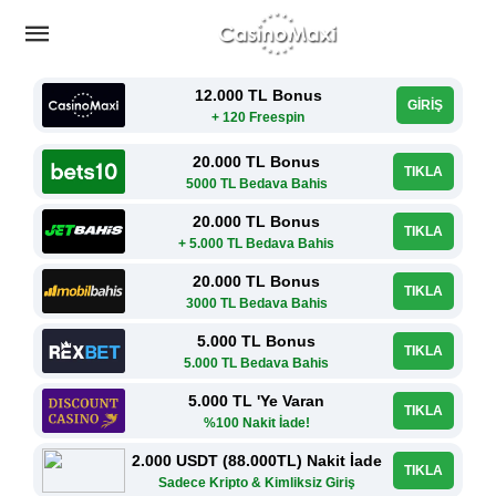
12.000 TL Bonus
GİRİŞ
+ 120 Freespin
20.000 TL Bonus
TIKLA
5000 TL Bedava Bahis
20.000 TL Bonus
TIKLA
+ 5.000 TL Bedava Bahis
20.000 TL Bonus
TIKLA
3000 TL Bedava Bahis
5.000 TL Bonus
TIKLA
5.000 TL Bedava Bahis
5.000 TL 'Ye Varan
TIKLA
%100 Nakit İade!
2.000 USDT (88.000TL) Nakit İade
TIKLA
Sadece Kripto & Kimliksiz Giriş