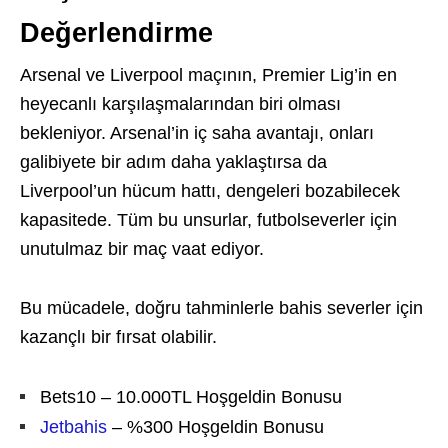
Değerlendirme
Arsenal ve Liverpool maçının, Premier Lig’in en
heyecanlı karşılaşmalarından biri olması
bekleniyor. Arsenal’in iç saha avantajı, onları
galibiyete bir adım daha yaklaştırsa da
Liverpool’un hücum hattı, dengeleri bozabilecek
kapasitede. Tüm bu unsurlar, futbolseverler için
unutulmaz bir maç vaat ediyor.
Bu mücadele, doğru tahminlerle bahis severler için
kazançlı bir fırsat olabilir.
Bets10 – 10.000TL Hoşgeldin Bonusu
Jetbahis
– %300 Hoşgeldin Bonusu