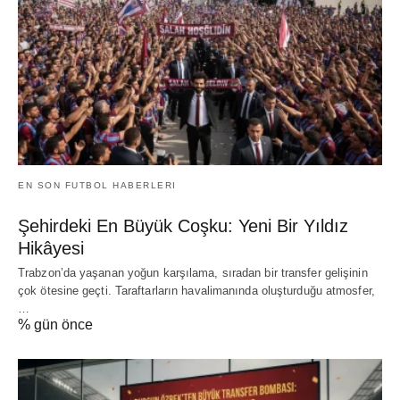
EN SON FUTBOL HABERLERI
Şehirdeki En Büyük Coşku: Yeni Bir Yıldız
Hikâyesi
Trabzon’da yaşanan yoğun karşılama, sıradan bir transfer gelişinin
çok ötesine geçti. Taraftarların havalimanında oluşturduğu atmosfer,
…
% gün önce