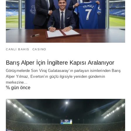
CANLI BAHIS
CASINO
Barış Alper İçin İngiltere Kapısı Aralanıyor
Görüşmelerde Son Viraj Galatasaray’ın parlayan isimlerinden Barış
Alper Yılmaz, Everton’ın güçlü ilgisiyle yeniden gündemin
merkezine…
% gün önce