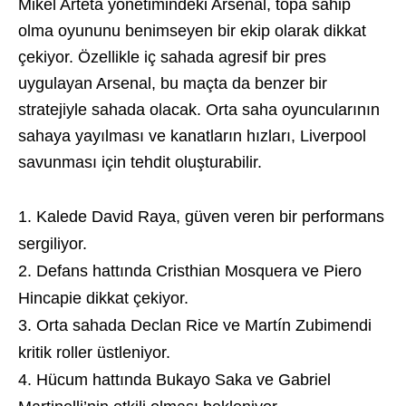
Mikel Arteta yönetimindeki Arsenal, topa sahip
olma oyununu benimseyen bir ekip olarak dikkat
çekiyor. Özellikle iç sahada agresif bir pres
uygulayan Arsenal, bu maçta da benzer bir
stratejiyle sahada olacak. Orta saha oyuncularının
sahaya yayılması ve kanatların hızları, Liverpool
savunması için tehdit oluşturabilir.
Kalede David Raya, güven veren bir performans
sergiliyor.
Defans hattında Cristhian Mosquera ve Piero
Hincapie dikkat çekiyor.
Orta sahada Declan Rice ve Martín Zubimendi
kritik roller üstleniyor.
Hücum hattında Bukayo Saka ve Gabriel