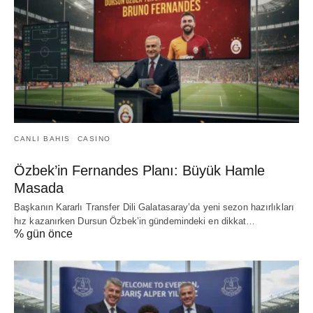
CANLI BAHIS
CASINO
Özbek’in Fernandes Planı: Büyük Hamle
Masada
Başkanın Kararlı Transfer Dili Galatasaray’da yeni sezon hazırlıkları
hız kazanırken Dursun Özbek’in gündemindeki en dikkat…
% gün önce