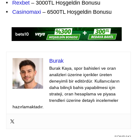
Rexbet
– 3000TL Hoşgeldin Bonusu
Casinomaxi
– 6500TL Hoşgeldin Bonusu
Burak
Burak Kaya, spor bahisleri ve oran
analizleri üzerine içerikler üreten
deneyimli bir editördür. Kullanıcıların
daha bilinçli bahis yapabilmesi için
strateji, oran hesaplama ve piyasa
trendleri üzerine detaylı incelemeler
hazırlamaktadır.
SONRAKI