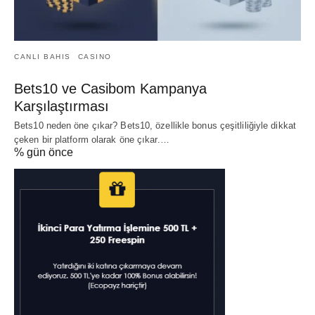
CANLI BAHIS
CASINO
Bets10 ve Casibom Kampanya
Karşılaştırması
Bets10 neden öne çıkar? Bets10, özellikle bonus çeşitliliğiyle dikkat
çeken bir platform olarak öne çıkar.…
% gün önce