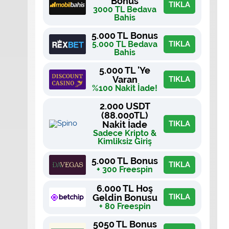
Bonus
TIKLA
3000 TL Bedava
Bahis
5.000 TL Bonus
TIKLA
5.000 TL Bedava
Bahis
5.000 TL 'Ye
Varan
TIKLA
%100 Nakit İade!
2.000 USDT
(88.000TL)
TIKLA
Nakit İade
Sadece Kripto &
Kimliksiz Giriş
5.000 TL Bonus
TIKLA
+ 300 Freespin
6.000 TL Hoş
Geldin Bonusu
TIKLA
+ 80 Freespin
5050 TL Bonus