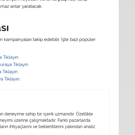
ulmaz anlar yaratacak.
sı
n kampanyaları takip edebilir. İşte bazı popüler
 Tıklayın
.
uraya Tıklayın
.
 Tıklayın
.
a Tıklayın
.
n deneyime sahip bir içerik uzmanıdır. Özellikle
eneyimi üzerine çalışmaktadır. Farklı pazarlarda
n ihtiyaçlarını ve beklentilerini yakından analiz