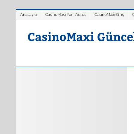
Skip
Anasayfa
CasinoMaxi Yeni Adres
CasinoMaxi Giriş
to
content
CasinoMaxi Günce
CasinoMaxi Güncel Türkiye'nin en gü