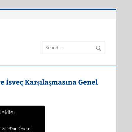
e İsveç Karşılaşmasına Genel
dekiler
 2026’nın Önemi