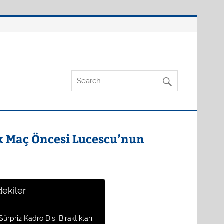
k Maç Öncesi Lucescu’nun
dekiler
ürpriz Kadro Dışı Bıraktıkları