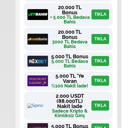
20.000 TL
Bonus
TIKLA
+ 5.000 TL Bedava
Bahis
20.000 TL
Bonus
TIKLA
3000 TL Bedava
Bahis
5.000 TL Bonus
TIKLA
5.000 TL Bedava
Bahis
5.000 TL 'Ye
Varan
TIKLA
%100 Nakit İade!
2.000 USDT
(88.000TL)
TIKLA
Nakit İade
Sadece Kripto &
Kimliksiz Giriş
5.000 TL Bonus