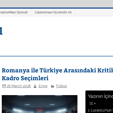
CasinoMaxi Güncel
Casinomaxi Güvenilir mi
l
venilir canlı casino sitesi
Romanya ile Türkiye Arasındaki Kriti
Kadro Seçimleri
26 March 2026
Emre
Futbol
Yazının İçin
Lucescu’nun S