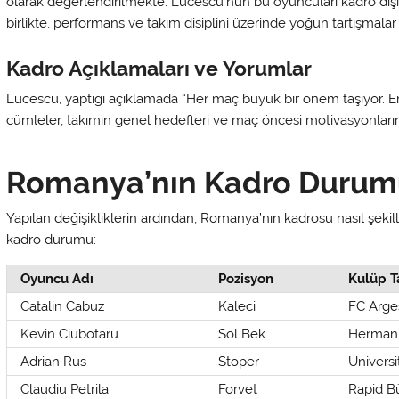
olarak değerlendirilmekte. Lucescu’nun bu oyuncuları kadro dı
birlikte, performans ve takım disiplini üzerinde yoğun tartışmalar
Kadro Açıklamaları ve Yorumlar
Lucescu, yaptığı açıklamada “Her maç büyük bir önem taşıyor. En
cümleler, takımın genel hedefleri ve maç öncesi motivasyonlar
Romanya’nın Kadro Durumu 
Yapılan değişikliklerin ardından, Romanya’nın kadrosu nasıl şek
kadro durumu:
Oyuncu Adı
Pozisyon
Kulüp T
Catalin Cabuz
Kaleci
FC Arge
Kevin Ciubotaru
Sol Bek
Herman
Adrian Rus
Stoper
Universi
Claudiu Petrila
Forvet
Rapid B