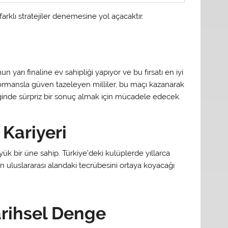
klı stratejiler denemesine yol açacaktır.
yarı finaline ev sahipliği yapıyor ve bu fırsatı en iyi
ormansla güven tazeleyen milliler, bu maçı kazanarak
inde sürpriz bir sonuç almak için mücadele edecek.
Kariyeri
k bir üne sahip. Türkiye’deki kulüplerde yıllarca
n uluslararası alandaki tecrübesini ortaya koyacağı
arihsel Denge