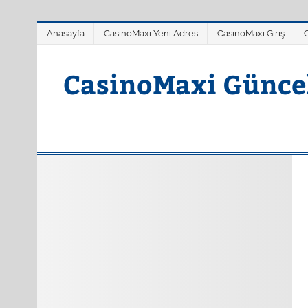
Skip
Anasayfa
CasinoMaxi Yeni Adres
CasinoMaxi Giriş
to
content
CasinoMaxi Günce
CasinoMaxi Güncel Türkiye'nin en gü