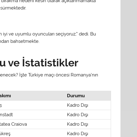
şı bırakma nedeni kesin olarak açıklanmamakla
 sürmektedir.
 iyi ve uyumlu oyuncuları seçiyoruz,” dedi. Bu
ından bahsetmekte.
ve İstatistikler
illenecek? İşte Türkiye maçı öncesi Romanya’nın
akımı
Durumu
ș
Kadro Dışı
nstadt
Kadro Dışı
tatea Craiova
Kadro Dışı
ükreş
Kadro Dışı