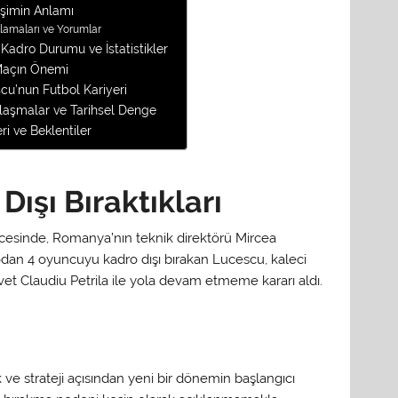
işimin Anlamı
lamaları ve Yorumlar
Kadro Durumu ve İstatistikler
 Maçın Önemi
cu’nun Futbol Kariyeri
laşmalar ve Tarihsel Denge
i ve Beklentiler
ışı Bıraktıkları
cesinde, Romanya’nın teknik direktörü Mircea
rodan 4 oyuncuyu kadro dışı bırakan Lucescu, kaleci
vet Claudiu Petrila ile yola devam etmeme kararı aldı.
ve strateji açısından yeni bir dönemin başlangıcı