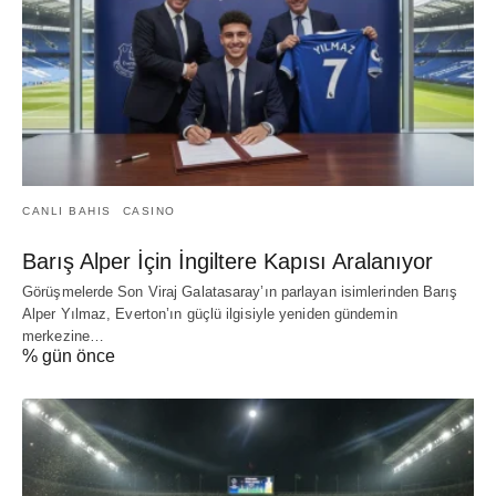
CANLI BAHIS
CASINO
Barış Alper İçin İngiltere Kapısı Aralanıyor
Görüşmelerde Son Viraj Galatasaray’ın parlayan isimlerinden Barış
Alper Yılmaz, Everton’ın güçlü ilgisiyle yeniden gündemin
merkezine…
% gün önce