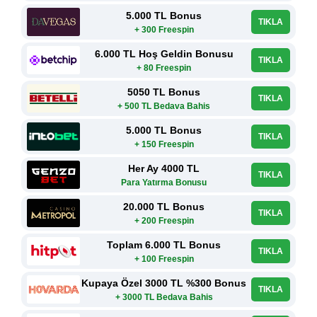
5.000 TL Bonus
TIKLA
+ 300 Freespin
6.000 TL Hoş Geldin Bonusu
TIKLA
+ 80 Freespin
5050 TL Bonus
TIKLA
+ 500 TL Bedava Bahis
5.000 TL Bonus
TIKLA
+ 150 Freespin
Her Ay 4000 TL
TIKLA
Para Yatırma Bonusu
20.000 TL Bonus
TIKLA
+ 200 Freespin
Toplam 6.000 TL Bonus
TIKLA
+ 100 Freespin
Kupaya Özel 3000 TL %300 Bonus
TIKLA
+ 3000 TL Bedava Bahis