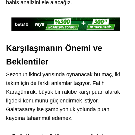
bahis analizini ele alacağız.
Karşılaşmanın Önemi ve
Beklentiler
Sezonun ikinci yarısında oynanacak bu maç, iki
takım için de farklı anlamlar taşıyor. Fatih
Karagümrük, büyük bir rakibe karşı puan alarak
ligdeki konumunu güçlendirmek istiyor.
Galatasaray ise şampiyonluk yolunda puan
kaybına tahammül edemez.