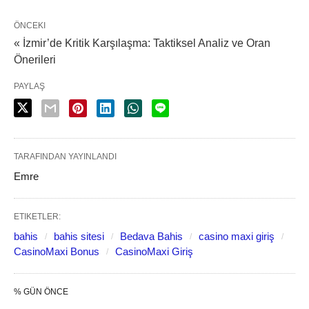
ÖNCEKI
« İzmir’de Kritik Karşılaşma: Taktiksel Analiz ve Oran
Önerileri
PAYLAŞ
TARAFINDAN YAYINLANDI
Emre
ETIKETLER:
bahis
bahis sitesi
Bedava Bahis
casino maxi giriş
CasinoMaxi Bonus
CasinoMaxi Giriş
% GÜN ÖNCE