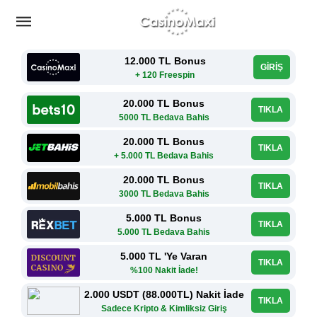
12.000 TL Bonus
GİRİŞ
+ 120 Freespin
20.000 TL Bonus
TIKLA
5000 TL Bedava Bahis
20.000 TL Bonus
TIKLA
+ 5.000 TL Bedava Bahis
20.000 TL Bonus
TIKLA
3000 TL Bedava Bahis
5.000 TL Bonus
TIKLA
5.000 TL Bedava Bahis
5.000 TL 'Ye Varan
TIKLA
%100 Nakit İade!
2.000 USDT (88.000TL) Nakit İade
TIKLA
Sadece Kripto & Kimliksiz Giriş