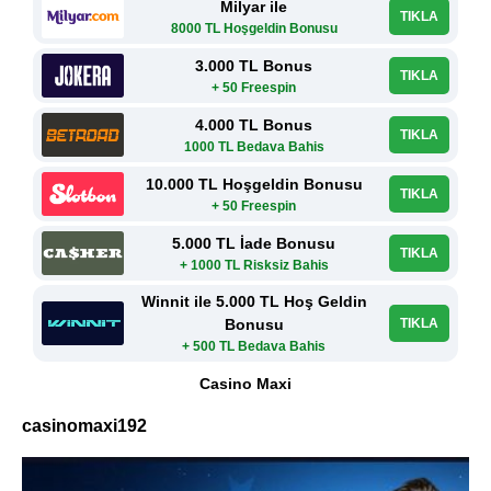
Milyar ile
TIKLA
8000 TL Hoşgeldin Bonusu
3.000 TL Bonus
TIKLA
+ 50 Freespin
4.000 TL Bonus
TIKLA
1000 TL Bedava Bahis
10.000 TL Hoşgeldin Bonusu
TIKLA
+ 50 Freespin
5.000 TL İade Bonusu
TIKLA
+ 1000 TL Risksiz Bahis
Winnit ile 5.000 TL Hoş Geldin
Bonusu
TIKLA
+ 500 TL Bedava Bahis
Casino Maxi
casinomaxi192