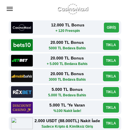
12.000 TL Bonus
GİRİŞ
+ 120 Freespin
20.000 TL Bonus
TIKLA
5000 TL Bedava Bahis
20.000 TL Bonus
TIKLA
+ 5.000 TL Bedava Bahis
20.000 TL Bonus
TIKLA
3000 TL Bedava Bahis
5.000 TL Bonus
TIKLA
5.000 TL Bedava Bahis
5.000 TL 'Ye Varan
TIKLA
%100 Nakit İade!
2.000 USDT (88.000TL) Nakit İade
TIKLA
Sadece Kripto & Kimliksiz Giriş