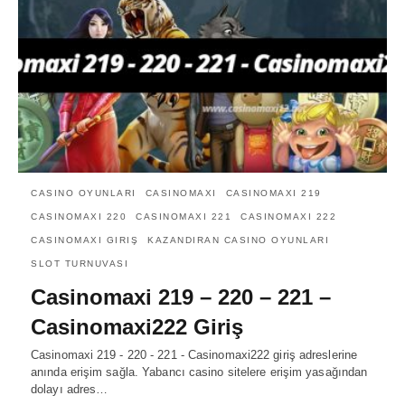
CASINO OYUNLARI
CASINOMAXI
CASINOMAXI 219
CASINOMAXI 220
CASINOMAXI 221
CASINOMAXI 222
CASINOMAXI GIRIŞ
KAZANDIRAN CASINO OYUNLARI
SLOT TURNUVASI
Casinomaxi 219 – 220 – 221 –
Casinomaxi222 Giriş
Casinomaxi 219 - 220 - 221 - Casinomaxi222 giriş adreslerine
anında erişim sağla. Yabancı casino sitelere erişim yasağından
dolayı adres…