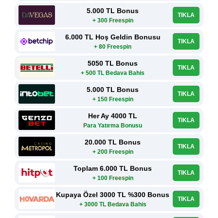
5.000 TL Bonus
TIKLA
+ 300 Freespin
6.000 TL Hoş Geldin Bonusu
TIKLA
+ 80 Freespin
5050 TL Bonus
TIKLA
+ 500 TL Bedava Bahis
5.000 TL Bonus
TIKLA
+ 150 Freespin
Her Ay 4000 TL
TIKLA
Para Yatırma Bonusu
20.000 TL Bonus
TIKLA
+ 200 Freespin
Toplam 6.000 TL Bonus
TIKLA
+ 100 Freespin
Kupaya Özel 3000 TL %300 Bonus
TIKLA
+ 3000 TL Bedava Bahis