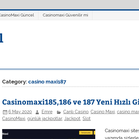
CasinoMaxi Güncel
Casinomaxi Güvenilir mi
l
venilir canlı casino sitesi
Category:
casino maxi187
Casinomaxi185,186 ve 187 Yeni Hızlı Gi
6 May 2020
Emre
Canlı Casino
,
Casino Maxi
,
casino maxi
CasinoMaxi
,
günlük jackpotlar
,
Jackpot
,
Slot
Casinomaxi sites
yazımda sizlerle