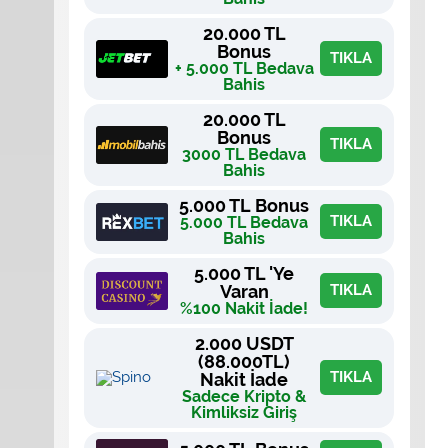
20.000 TL
Bonus
TIKLA
+ 5.000 TL Bedava
Bahis
20.000 TL
Bonus
TIKLA
3000 TL Bedava
Bahis
5.000 TL Bonus
TIKLA
5.000 TL Bedava
Bahis
5.000 TL 'Ye
Varan
TIKLA
%100 Nakit İade!
2.000 USDT
(88.000TL)
TIKLA
Nakit İade
Sadece Kripto &
Kimliksiz Giriş