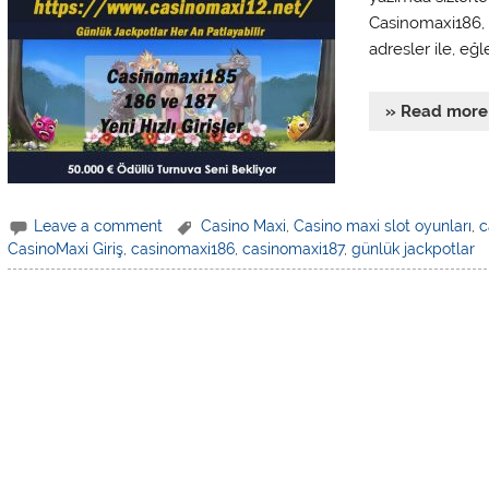
Casinomaxi186, C
adresler ile, eğl
» Read more
Leave a comment
Casino Maxi
,
Casino maxi slot oyunları
,
c
CasinoMaxi Giriş
,
casinomaxi186
,
casinomaxi187
,
günlük jackpotlar