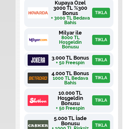
Kupaya Özel
3000 TL %300
TIKLA
Bonus
+ 3000 TL Bedava
Bahis
Milyar ile
8000 TL
TIKLA
Hoşgeldin
Bonusu
3.000 TL Bonus
TIKLA
+ 50 Freespin
4.000 TL Bonus
TIKLA
1000 TL Bedava
Bahis
10.000 TL
Hoşgeldin
TIKLA
Bonusu
+ 50 Freespin
5.000 TL İade
Bonusu
TIKLA
+ 1000 TL Risksiz