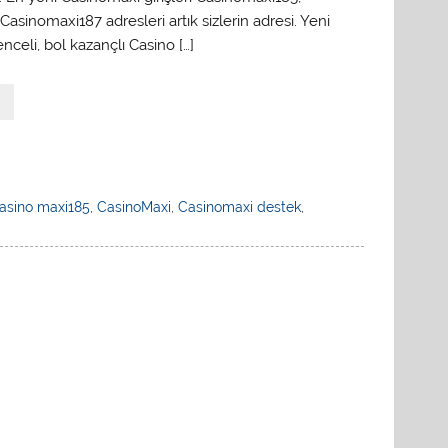
asinomaxi187 adresleri artık sizlerin adresi. Yeni
enceli, bol kazançlı Casino […]
asino maxi185
,
CasinoMaxi
,
Casinomaxi destek
,