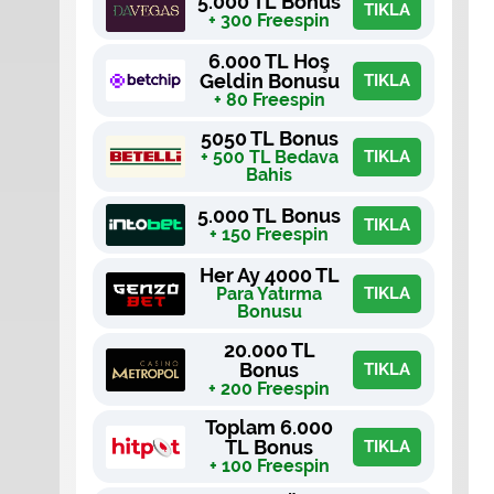
5.000 TL Bonus
TIKLA
+ 300 Freespin
6.000 TL Hoş
Geldin Bonusu
TIKLA
+ 80 Freespin
5050 TL Bonus
TIKLA
+ 500 TL Bedava
Bahis
5.000 TL Bonus
TIKLA
+ 150 Freespin
Her Ay 4000 TL
TIKLA
Para Yatırma
Bonusu
20.000 TL
Bonus
TIKLA
+ 200 Freespin
Toplam 6.000
TL Bonus
TIKLA
+ 100 Freespin