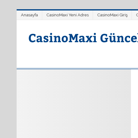
Skip
Anasayfa
CasinoMaxi Yeni Adres
CasinoMaxi Giriş
to
content
CasinoMaxi Günce
CasinoMaxi Güncel Türkiye'nin en gü