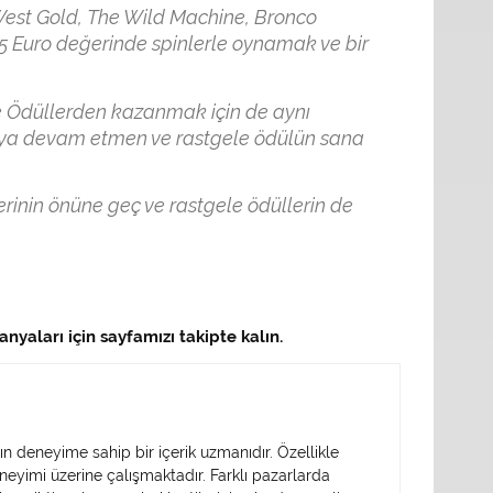
West Gold, The Wild Machine, Bronco
.5 Euro değerinde spinlerle oynamak ve bir
e Ödüllerden kazanmak için de aynı
ya devam etmen ve rastgele ödülün sana
inin önüne geç ve rastgele ödüllerin de
yaları için sayfamızı takipte kalın.
n deneyime sahip bir içerik uzmanıdır. Özellikle
eneyimi üzerine çalışmaktadır. Farklı pazarlarda