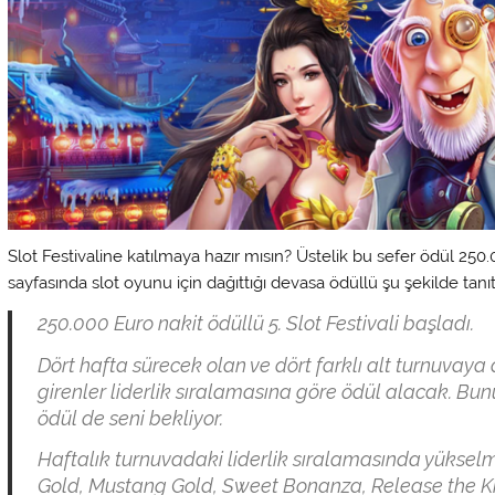
Slot Festivaline katılmaya hazır mısın? Üstelik bu sefer ödül 250
sayfasında slot oyunu için dağıttığı devasa ödüllü şu şekilde tanıtt
250.000 Euro nakit ödüllü 5. Slot Festivali başladı.
Dört hafta sürecek olan ve dört farklı alt turnuvaya a
girenler liderlik sıralamasına göre ödül alacak. Bu
ödül de seni bekliyor.
Haftalık turnuvadaki liderlik sıralamasında yükse
Gold, Mustang Gold, Sweet Bonanza, Release the K