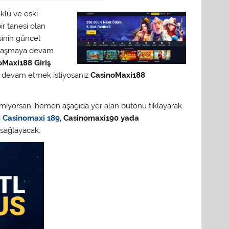
klü ve eski
ir tanesi olan
sinin güncel
ylaşmaya devam
oMaxi188 Giriş
en devam etmek istiyosanız
CasinoMaxi188
emiyorsan, hemen aşağıda yer alan butonu tıklayarak
i
Casinomaxi 189
, Casinomaxi190 yada
 sağlayacak.