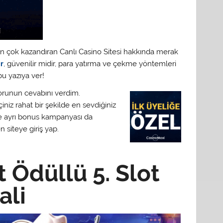
en çok kazandıran Canlı Casino Sitesi hakkında merak
r
, güvenilir midir, para yatırma ve çekme yöntemleri
bu yazıya ver!
orunun cevabını verdim.
niz rahat bir şekilde en sevdiğiniz
üne ayrı bonus kampanyası da
iteye giriş yap.
 Ödüllü 5. Slot
ali