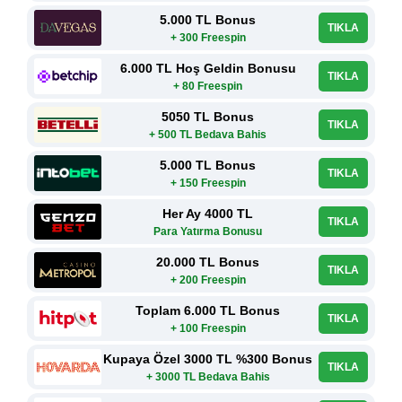
5.000 TL Bonus
TIKLA
+ 300 Freespin
6.000 TL Hoş Geldin Bonusu
TIKLA
+ 80 Freespin
5050 TL Bonus
TIKLA
+ 500 TL Bedava Bahis
5.000 TL Bonus
TIKLA
+ 150 Freespin
Her Ay 4000 TL
TIKLA
Para Yatırma Bonusu
20.000 TL Bonus
TIKLA
+ 200 Freespin
Toplam 6.000 TL Bonus
TIKLA
+ 100 Freespin
Kupaya Özel 3000 TL %300 Bonus
TIKLA
+ 3000 TL Bedava Bahis