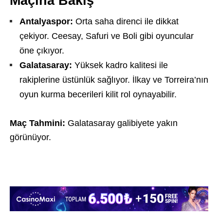
Maçına Bakış
Antalyaspor:
Orta saha direnci ile dikkat
çekiyor. Ceesay, Safuri ve Boli gibi oyuncular
öne çıkıyor.
Galatasaray:
Yüksek kadro kalitesi ile
rakiplerine üstünlük sağlıyor. İlkay ve Torreira’nın
oyun kurma becerileri kilit rol oynayabilir.
Maç Tahmini:
Galatasaray galibiyete yakın
görünüyor.