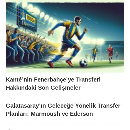
Kanté’nin Fenerbahçe’ye Transferi
Hakkındaki Son Gelişmeler
Galatasaray’ın Geleceğe Yönelik Transfer
Planları: Marmoush ve Ederson