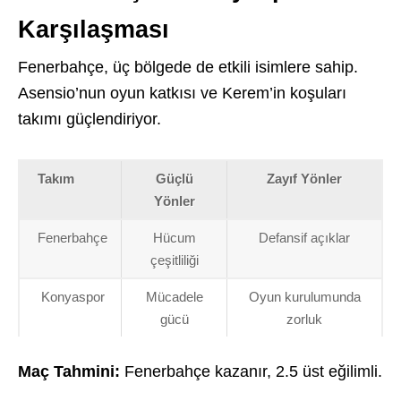
Karşılaşması
Fenerbahçe, üç bölgede de etkili isimlere sahip.
Asensio’nun oyun katkısı ve Kerem’in koşuları
takımı güçlendiriyor.
Takım
Güçlü
Zayıf Yönler
Yönler
Fenerbahçe
Hücum
Defansif açıklar
çeşitliliği
Konyaspor
Mücadele
Oyun kurulumunda
gücü
zorluk
Maç Tahmini:
Fenerbahçe kazanır, 2.5 üst eğilimli.