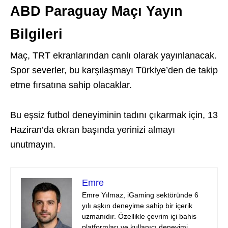
ABD Paraguay Maçı Yayın
Bilgileri
Maç, TRT ekranlarından canlı olarak yayınlanacak.
Spor severler, bu karşılaşmayı Türkiye’den de takip
etme fırsatına sahip olacaklar.
Bu eşsiz futbol deneyiminin tadını çıkarmak için, 13
Haziran’da ekran başında yerinizi almayı
unutmayın.
Emre
Emre Yılmaz, iGaming sektöründe 6
yılı aşkın deneyime sahip bir içerik
uzmanıdır. Özellikle çevrim içi bahis
platformları ve kullanıcı deneyimi