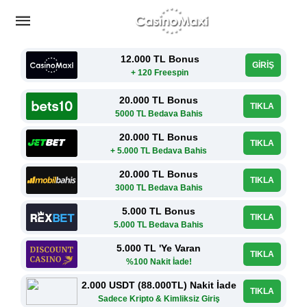
12.000 TL Bonus
GİRİŞ
+ 120 Freespin
20.000 TL Bonus
TIKLA
5000 TL Bedava Bahis
20.000 TL Bonus
TIKLA
+ 5.000 TL Bedava Bahis
20.000 TL Bonus
TIKLA
3000 TL Bedava Bahis
5.000 TL Bonus
TIKLA
5.000 TL Bedava Bahis
5.000 TL 'Ye Varan
TIKLA
%100 Nakit İade!
2.000 USDT (88.000TL) Nakit İade
TIKLA
Sadece Kripto & Kimliksiz Giriş