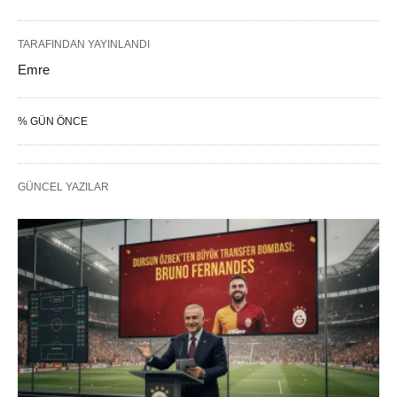
TARAFINDAN YAYINLANDI
Emre
% GÜN ÖNCE
GÜNCEL YAZILAR