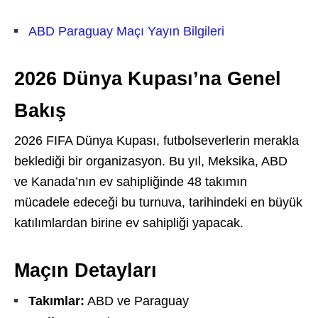
ABD Paraguay Maçı Yayın Bilgileri
2026 Dünya Kupası’na Genel
Bakış
2026 FIFA Dünya Kupası, futbolseverlerin merakla
beklediği bir organizasyon. Bu yıl, Meksika, ABD
ve Kanada’nın ev sahipliğinde 48 takımın
mücadele edeceği bu turnuva, tarihindeki en büyük
katılımlardan birine ev sahipliği yapacak.
Maçın Detayları
Takımlar:
ABD ve Paraguay