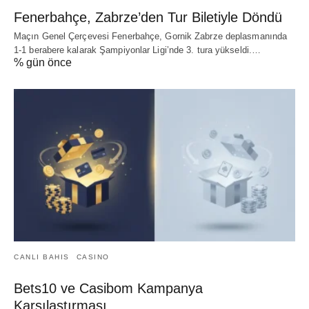
Fenerbahçe, Zabrze’den Tur Biletiyle Döndü
Maçın Genel Çerçevesi Fenerbahçe, Gornik Zabrze deplasmanında
1-1 berabere kalarak Şampiyonlar Ligi’nde 3. tura yükseldi.…
% gün önce
CANLI BAHIS
CASINO
Bets10 ve Casibom Kampanya
Karşılaştırması