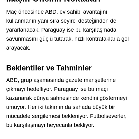
Maç öncesinde ABD, ev sahibi avantajını
kullanmanın yanı sıra seyirci desteğinden de
yararlanacak. Paraguay ise bu karşılaşmada
savunmasını güçlü tutarak, hızlı kontrataklarla gol
arayacak.
Beklentiler ve Tahminler
ABD, grup aşamasında gazete manşetlerine
çıkmayı hedefliyor. Paraguay ise bu maçı
kazanarak dünya sahnesinde kendini göstermeyi
umuyor. Her iki takımın da sahada büyük bir
mücadele sergilemesi bekleniyor. Futbolseverler,
bu karşılaşmayı heyecanla bekliyor.