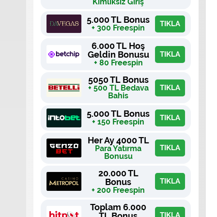
Kimliksiz Giriş
5.000 TL Bonus
TIKLA
+ 300 Freespin
6.000 TL Hoş
Geldin Bonusu
TIKLA
+ 80 Freespin
5050 TL Bonus
TIKLA
+ 500 TL Bedava
Bahis
5.000 TL Bonus
TIKLA
+ 150 Freespin
Her Ay 4000 TL
TIKLA
Para Yatırma
Bonusu
20.000 TL
Bonus
TIKLA
+ 200 Freespin
Toplam 6.000
TL Bonus
TIKLA