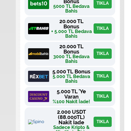
Bonus
TIKLA
5000 TL Bedava
Bahis
20.000 TL
Bonus
TIKLA
+ 5.000 TL Bedava
Bahis
20.000 TL
Bonus
TIKLA
3000 TL Bedava
Bahis
5.000 TL Bonus
TIKLA
5.000 TL Bedava
Bahis
5.000 TL 'Ye
Varan
TIKLA
%100 Nakit İade!
2.000 USDT
(88.000TL)
TIKLA
Nakit İade
Sadece Kripto &